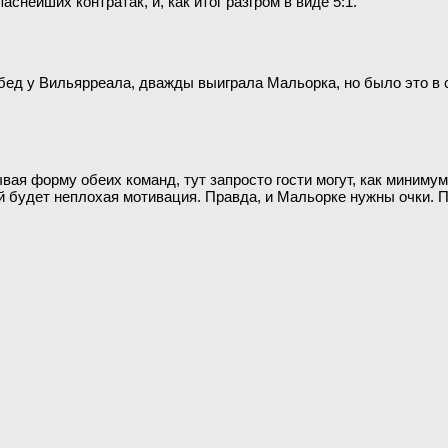
снейших контратак, и, как итог разгром в виде 5:1.
обед у Вильярреала, дважды выиграла Мальорка, но было это в 
ывая форму обеих команд, тут запросто гости могут, как миниму
тей будет неплохая мотивация. Правда, и Мальорке нужны очки. 