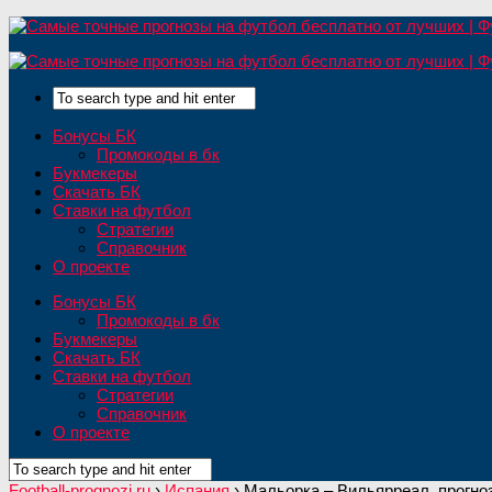
Бонусы БК
Промокоды в бк
Букмекеры
Скачать БК
Ставки на футбол
Стратегии
Справочник
О проекте
Бонусы БК
Промокоды в бк
Букмекеры
Скачать БК
Ставки на футбол
Стратегии
Справочник
О проекте
Football-prognozi.ru
›
Испания
›
Мальорка – Вильярреал, прогноз 