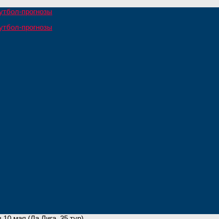
10 мая (Ла Лига, 35 тур)