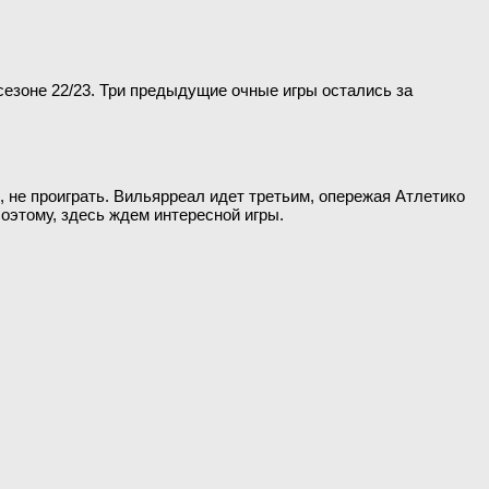
сезоне 22/23. Три предыдущие очные игры остались за
м, не проиграть. Вильярреал идет третьим, опережая Атлетико
Поэтому, здесь ждем интересной игры.