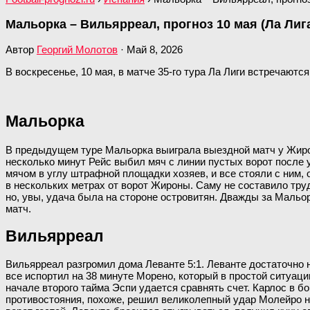
Мальорка – Вильярреал, прогноз 10 мая (Ла Лига
Автор
Георгий Молотов
·
Май 8, 2026
В воскресенье, 10 мая, в матче 35-го тура Ла Лиги встречаютс
Мальорка
В предыдущем туре Мальорка выиграла выездной матч у Жироны
несколько минут Рейс выбил мяч с линии пустых ворот после 
мячом в углу штрафной площадки хозяев, и все стояли с ним, 
в нескольких метрах от ворот Жироны. Саму не составило тру
но, увы, удача была на стороне островитян. Дважды за Мальо
матч.
Вильярреал
Вильярреал разгромил дома Леванте 5:1. Леванте достаточно 
все испортил на 38 минуте Морено, который в простой ситуаци
начале второго тайма Эспи удается сравнять счет. Карлос в б
противостояния, похоже, решил великолепный удар Молейро на