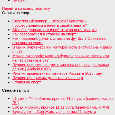
На сайт
Перейти ко всему рейтингу
Ставки на спорт
Спортивный каппер — кто это? Как стать
профессионалом и начать зарабатывать?
БК с бездепозитным фрибетом за регистрацию
Как разобраться в ставках на спорт?
Как правильно делать ставки на футбол? Советы по
ставкам на спорт
В каких букмекерских конторах есть виртуальный демо
счет?
Можно ли зарабатывать в букмекерских конторах или
на что ставить в бк?
Лучшие приложения для ставок на спорт на реальные
деньги | Android и IOS
Рейтинг проверенных капперов России в 2025 году
Лучшие программы для ставок на спорт
Ставки на спорт
Свежие записи
Штурм – Фенербахче, прогноз 11 августа (квалификация
ЛЧ)
Сабах – Орхус, прогноз 11 августа (квалификация ЛЧ)
Буде/Глимт – Сен-Жиллуаз, прогноз 11 августа