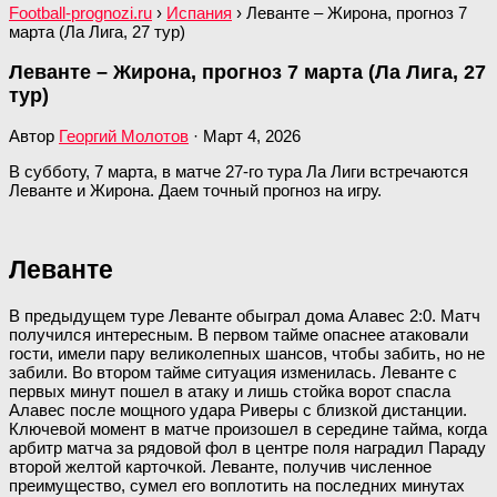
Football-prognozi.ru
›
Испания
›
Леванте – Жирона, прогноз 7
марта (Ла Лига, 27 тур)
Леванте – Жирона, прогноз 7 марта (Ла Лига, 27
тур)
Автор
Георгий Молотов
·
Март 4, 2026
В субботу, 7 марта, в матче 27-го тура Ла Лиги встречаются
Леванте и Жирона. Даем точный прогноз на игру.
Леванте
В предыдущем туре Леванте обыграл дома Алавес 2:0. Матч
получился интересным. В первом тайме опаснее атаковали
гости, имели пару великолепных шансов, чтобы забить, но не
забили. Во втором тайме ситуация изменилась. Леванте с
первых минут пошел в атаку и лишь стойка ворот спасла
Алавес после мощного удара Риверы с близкой дистанции.
Ключевой момент в матче произошел в середине тайма, когда
арбитр матча за рядовой фол в центре поля наградил Параду
второй желтой карточкой. Леванте, получив численное
преимущество, сумел его воплотить на последних минутах