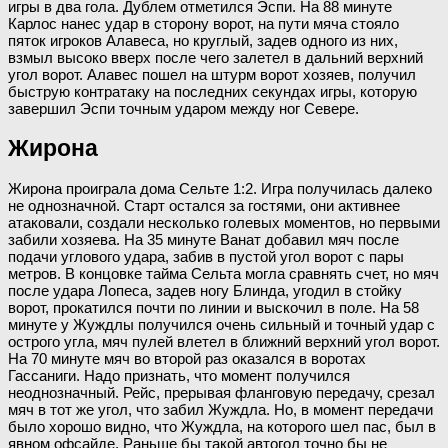
игры в два гола. Дублем отметился Эспи. На 88 минуте
Карлос нанес удар в сторону ворот, на пути мяча стояло
пяток игроков Алавеса, но круглый, задев одного из них,
взмыл высоко вверх после чего залетел в дальний верхний
угол ворот. Алавес пошел на штурм ворот хозяев, получил
быструю контратаку на последних секундах игры, которую
завершил Эспи точным ударом между ног Севере.
Жирона
Жирона проиграла дома Сельте 1:2. Игра получилась далеко
не однозначной. Старт остался за гостями, они активнее
атаковали, создали несколько голевых моментов, но первыми
забили хозяева. На 35 минуте Ванат добавил мяч после
подачи углового удара, забив в пустой угол ворот с пары
метров. В концовке тайма Сельта могла сравнять счет, но мяч
после удара Лопеса, задев ногу Блинда, угодил в стойку
ворот, прокатился почти по линии и выскочил в поле. На 58
минуте у Жуждлы получился очень сильный и точный удар с
острого угла, мяч пулей влетел в ближний верхний угол ворот.
На 70 минуте мяч во второй раз оказался в воротах
Гассаниги. Надо признать, что момент получился
неоднозначный. Рейс, прерывая фланговую передачу, срезал
мяч в тот же угол, что забил Жуждла. Но, в момент передачи
было хорошо видно, что Жуждла, на которого шел пас, был в
явном офсайде. Раньше бы такой автогол точно бы не