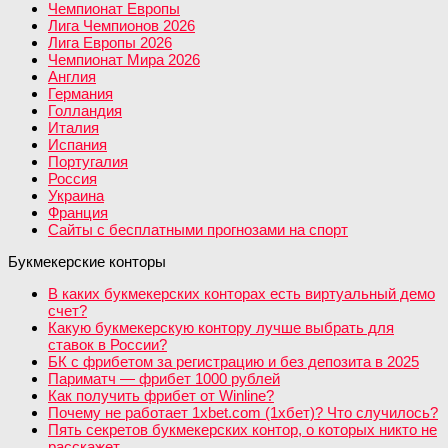
Чемпионат Европы
Лига Чемпионов 2026
Лига Европы 2026
Чемпионат Мира 2026
Англия
Германия
Голландия
Италия
Испания
Португалия
Россия
Украина
Франция
Сайты с бесплатными прогнозами на спорт
Букмекерские конторы
В каких букмекерских конторах есть виртуальный демо
счет?
Какую букмекерскую контору лучше выбрать для
ставок в России?
БК с фрибетом за регистрацию и без депозита в 2025
Париматч — фрибет 1000 рублей
Как получить фрибет от Winline?
Почему не работает 1xbet.com (1хбет)? Что случилось?
Пять секретов букмекерских контор, о которых никто не
расскажет