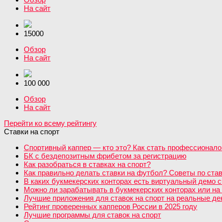
На сайт
15000
Обзор
На сайт
100 000
Обзор
На сайт
Перейти ко всему рейтингу
Ставки на спорт
Спортивный каппер — кто это? Как стать профессионало
БК с бездепозитным фрибетом за регистрацию
Как разобраться в ставках на спорт?
Как правильно делать ставки на футбол? Советы по став
В каких букмекерских конторах есть виртуальный демо с
Можно ли зарабатывать в букмекерских конторах или на 
Лучшие приложения для ставок на спорт на реальные день
Рейтинг проверенных капперов России в 2025 году
Лучшие программы для ставок на спорт