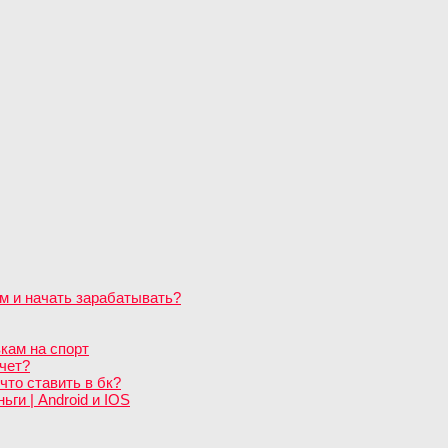
м и начать зарабатывать?
кам на спорт
чет?
что ставить в бк?
ги | Android и IOS