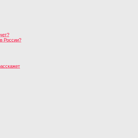
чет?
в России?
расскажет