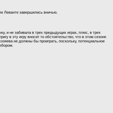
оле Леванте завершились вничью.
у, и не забивала в трех предыдущих играх, плюс, в трех
игу в эту игру вносит то обстоятельство, что в этом сезоне
хозяева не должны бы проиграть, поскольку, потенциальное
ебором.