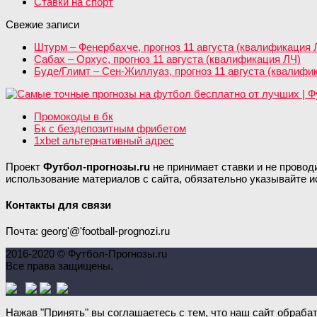
Ставки на спорт
Свежие записи
Штурм – Фенербахче, прогноз 11 августа (квалификация 
Сабах – Орхус, прогноз 11 августа (квалификация ЛЧ)
Буде/Глимт – Сен-Жиллуаз, прогноз 11 августа (квалифи
Промокоды в бк
Бк с бездепозитным фрибетом
1xbet альтернативный адрес
Проект
Футбол-прогнозы.ru
не принимает ставки и не провод
использование материалов с сайта, обязательно указывайте и
Контакты для связи
Почта: georg'@'football-prognozi.ru
2016-2020 © Футбол-Прогнозы.ru
Все права защищены.
Нажав "Принять" вы соглашаетесь с тем, что наш сайт обраба