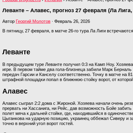
Леванте – Алавес, прогноз 27 февраля (Ла Лига, 
Автор
Георгий Молотов
·
Февраль 26, 2026
В пятницу, 27 февраля, в матче 26-го тура Ла Лиги встречаются
Леванте
В предыдущем туре Леванте получил 0:3 на Камп Ноу. Хозяев
игре. В первом тайме два гола-близнеца забили Марк Берналь 
передач Гарсии и Канселу соответственно. Точку в матче на
штрафной площадки попал в ближнюю стойку ворот, от которой 
Алавес
Алавес сыграл 2:2 дома с Жироной. Хозяева начали очень рез
прервать ни Хассанига, ни Рейс, дав возможность Бойе забить
полет мяча к дальней стойке, где, находившийся в одиночест
Цыганкова на ударную позицию, украинец оббежал Сиверу и за
точно в верхний угол ворот гостей.