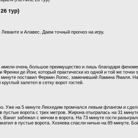
26 тур)
 Леванте и Алавес. Даем точный прогноз на игру.
а имели очень большое преимущество и лишь благодаря феномен
и Френки де Йонг, который практически из одной и той же точк
 81 минуте поставил Фермин Лопес, заменивший Ламина Ямаля.
круглый залетел в сетку ворот гостей.
во. Уже на 5 минуте Лекхедим промчался левым флангом и сдел
 в пустые ворота с трех метров. Жирона отыгралась на 31 мину
ве, Ванат забежал с мячом в ворота. На 73 минуте гости разыг
катил в пустые ворота. Хозяева спасли ничью на 89 минуте. Бо