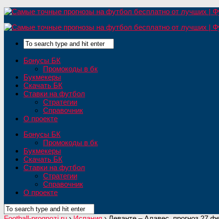
Бонусы БК
Промокоды в бк
Букмекеры
Скачать БК
Ставки на футбол
Стратегии
Справочник
О проекте
Бонусы БК
Промокоды в бк
Букмекеры
Скачать БК
Ставки на футбол
Стратегии
Справочник
О проекте
Football-prognozi.ru
›
Испания
›
Леванте – Алавес, прогноз 27 фе