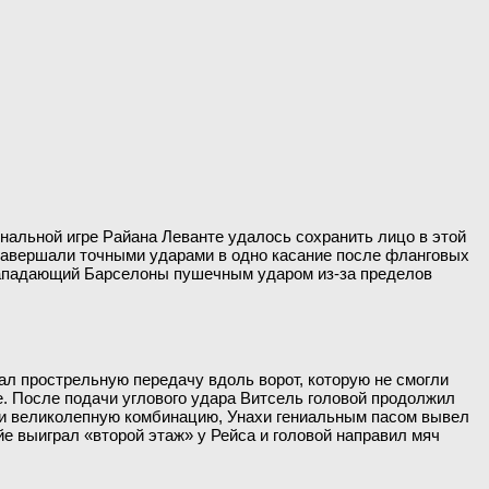
альной игре Райана Леванте удалось сохранить лицо в этой
и завершали точными ударами в одно касание после фланговых
 Нападающий Барселоны пушечным ударом из-за пределов
ал прострельную передачу вдоль ворот, которую не смогли
те. После подачи углового удара Витсель головой продолжил
рали великолепную комбинацию, Унахи гениальным пасом вывел
йе выиграл «второй этаж» у Рейса и головой направил мяч