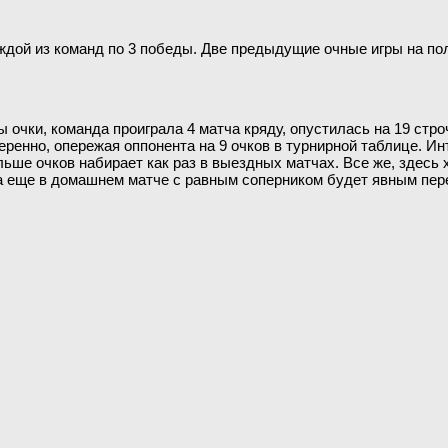
каждой из команд по 3 победы. Две предыдущие очные игры на п
чки, команда проиграла 4 матча кряду, опустилась на 19 строчк
енно, опережая оппонента на 9 очков в турнирной таблице. Интр
ьше очков набирает как раз в выездных матчах. Все же, здесь 
а еще в домашнем матче с равным соперником будет явным пер