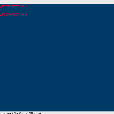
враля (Ла Лига, 26 тур)