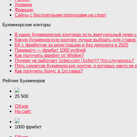
Украина
Франция
Сайты с бесплатными прогнозами на спорт
Букмекерские конторы
В каких букмекерских конторах есть виртуальный демо с
Какую букмекерскую контору лучше выбрать для ставок 
БК с фрибетом за регистрацию и без депозита в 2025
Париматч — фрибет 1000 рублей
Как получить фрибет от Winline?
Почему не работает 1xbet.com (1хбет)? Что случилось?
Пять секретов букмекерских контор, о которых никто не 
Как получить бонус в 1хставка?
Рейтинг Букмекеров
25 500
Обзор
На сайт
1000 фрибет
Обзор