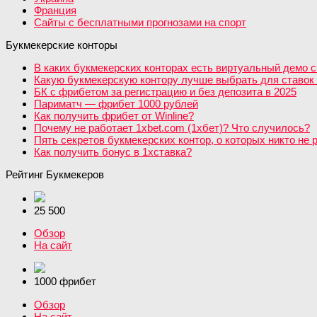
Франция
Сайты с бесплатными прогнозами на спорт
Букмекерские конторы
В каких букмекерских конторах есть виртуальный демо с
Какую букмекерскую контору лучше выбрать для ставок 
БК с фрибетом за регистрацию и без депозита в 2025
Париматч — фрибет 1000 рублей
Как получить фрибет от Winline?
Почему не работает 1xbet.com (1хбет)? Что случилось?
Пять секретов букмекерских контор, о которых никто не 
Как получить бонус в 1хставка?
Рейтинг Букмекеров
25 500
Обзор
На сайт
1000 фрибет
Обзор
На сайт