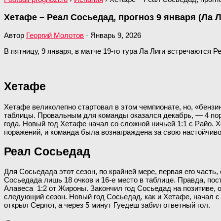
Хетафе – Реал Сосьедад, прогноз 9 января (Ла Ли
Автор
Георгий Молотов
·
Январь 9, 2026
В пятницу, 9 января, в матче 19-го тура Ла Лиги встречаются 
Хетафе
Хетафе великолепно стартовал в этом чемпионате, но, «бензин
таблицы. Провальным для команды оказался декабрь, — 4 пораж
года. Новый год Хетафе начал со сложной ничьей 1:1 с Райо. 
поражений, и команда была вознаграждена за свою настойчив
Реал Сосьедад
Для Сосьедада этот сезон, по крайней мере, первая его часть
Сосьедада лишь 18 очков и 16-е место в таблице. Правда, пос
Алавеса 1:2 от Жироны. Закончил год Сосьедад на позитиве, о
следующий сезон. Новый год Сосьедад, как и Хетафе, начал с 
открыл Серлот, а через 5 минут Гуедеш забил ответный гол.