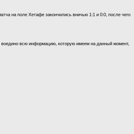
тча на поле Хетафе закончились вничью 1:1 и 0:0, после чего
ти воедино всю информацию, которую имеем на данный момент,