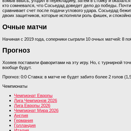
взмыв ввысь, угодил в перекладину, затем в стойку и оказался
кто сомневался, что Сосьедад доведет дело до победы. Почти 
сравнивает счет после подачи углового удара. Сосьедад бежит
двоих защитников, которые исполняли роль фишек, и спокойно 
Очные матчи
Начиная с 2019 года, соперники сыграли 10 очных матчей: 8 п
Прогноз
Хозяев поставили фаворитами на эту игру. Но, с турнирной точ
вообще будут.
Прогноз: 0:0 Ставка: в матче не будет забито более 2 голов (1,9
Чемпионаты
Чемпионат Европы
Лига Чемпионов 2026
Лига Европы 2026
Чемпионат Мира 2026
Англия
Германия
Голландия
Италия