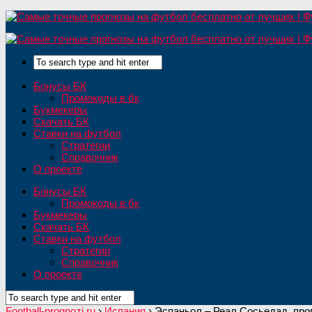
Бонусы БК
Промокоды в бк
Букмекеры
Скачать БК
Ставки на футбол
Стратегии
Справочник
О проекте
Бонусы БК
Промокоды в бк
Букмекеры
Скачать БК
Ставки на футбол
Стратегии
Справочник
О проекте
Football-prognozi.ru
›
Испания
›
Эспаньол – Реал Сосьедад, прогн