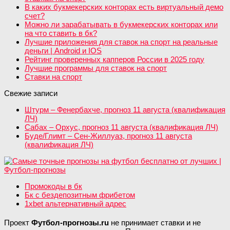
В каких букмекерских конторах есть виртуальный демо
счет?
Можно ли зарабатывать в букмекерских конторах или
на что ставить в бк?
Лучшие приложения для ставок на спорт на реальные
деньги | Android и IOS
Рейтинг проверенных капперов России в 2025 году
Лучшие программы для ставок на спорт
Ставки на спорт
Свежие записи
Штурм – Фенербахче, прогноз 11 августа (квалификация
ЛЧ)
Сабах – Орхус, прогноз 11 августа (квалификация ЛЧ)
Буде/Глимт – Сен-Жиллуаз, прогноз 11 августа
(квалификация ЛЧ)
Промокоды в бк
Бк с бездепозитным фрибетом
1xbet альтернативный адрес
Проект
Футбол-прогнозы.ru
не принимает ставки и не