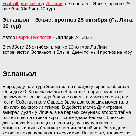
Football-prognozi.ru
›
Испания
›
Эспаньол – Эльче, прогноз 25
октября (Ла Лига, 10 тур)
Эспаньол – Эльче, прогноз 25 октября (Ла Лига,
10 тур)
Автор
Георгий Молотов
·
Октябрь 24, 2025
В субботу, 25 октября, в матче 10-го тура Ла Лиги
встречаются Эспаньол и Эльче. Даем точный прогноз на игру.
Эспаньол
В предыдущем туре Эспаньол на выезде уверенно обыграл
Овьедо 2:0. Хозяева имели небольшое территориальное
преимущество, но куда больше опасных моментов создали
гости. Собственно, у Овьедо было два хороших момента, в
началах каждого из таймов. В дебюте матча Димитрович
выиграл дуэль у Илича, а на первых секундах второго тайма
гостей спасла стойка ворот после удара Рейны с близкой
дистанции. Каталонцы создали целую кучу голевых
моментов и лишь благодаря великолепной игре Эсканделя
хозяева сохраняли ворота «сухими». Но, все же, количество