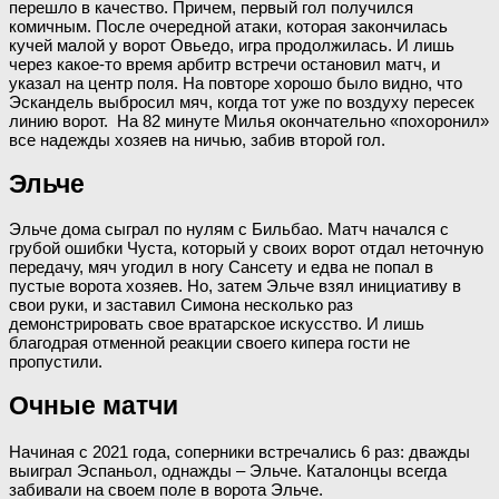
перешло в качество. Причем, первый гол получился
комичным. После очередной атаки, которая закончилась
кучей малой у ворот Овьедо, игра продолжилась. И лишь
через какое-то время арбитр встречи остановил матч, и
указал на центр поля. На повторе хорошо было видно, что
Эскандель выбросил мяч, когда тот уже по воздуху пересек
линию ворот. На 82 минуте Милья окончательно «похоронил»
все надежды хозяев на ничью, забив второй гол.
Эльче
Эльче дома сыграл по нулям с Бильбао. Матч начался с
грубой ошибки Чуста, который у своих ворот отдал неточную
передачу, мяч угодил в ногу Сансету и едва не попал в
пустые ворота хозяев. Но, затем Эльче взял инициативу в
свои руки, и заставил Симона несколько раз
демонстрировать свое вратарское искусство. И лишь
благодрая отменной реакции своего кипера гости не
пропустили.
Очные матчи
Начиная с 2021 года, соперники встречались 6 раз: дважды
выиграл Эспаньол, однажды – Эльче. Каталонцы всегда
забивали на своем поле в ворота Эльче.