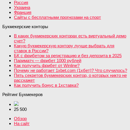
Россия
Украина
Франция
Сайты с бесплатными прогнозами на спорт
Букмекерские конторы
В каких букмекерских конторах есть виртуальный демо
счет?
Какую букмекерскую контору лучше выбрать для
ставок в России?
БК с фрибетом за регистрацию и без депозита в 2025
Париматч — фрибет 1000 рублей
Как получить фрибет от Winline?
Почему не работает 1xbet.com (1хбет)? Что случилось?
Пять секретов букмекерских контор, о которых никто не
расскажет
Как получить бонус в 1хставка?
Рейтинг Букмекеров
25 500
Обзор
На сайт