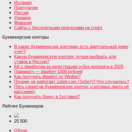
Испания
Португалия
Россия
Украина
Франция
Сайты с бесплатными прогнозами на спорт
Букмекерские конторы
В каких букмекерских конторах есть виртуальный демо
счет?
Какую букмекерскую контору лучше выбрать для
ставок в России?
БК с фрибетом за регистрацию и без депозита в 2025
Париматч — фрибет 1000 рублей
Как получить фрибет от Winline?
Почему не работает 1xbet.com (1хбет)? Что случилось?
Пять секретов букмекерских контор, о которых никто не
расскажет
Как получить бонус в 1хставка?
Рейтинг Букмекеров
25 500
Обзор