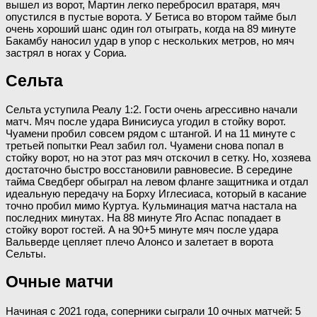
вышел из ворот, Мартин легко перебросил вратаря, мяч
опустился в пустые ворота. У Бетиса во втором тайме был
очень хороший шанс один гол отыграть, когда на 89 минуте
Бакамбу наносил удар в упор с нескольких метров, но мяч
застрял в ногах у Сориа.
Сельта
Сельта уступила Реалу 1:2. Гости очень агрессивно начали
матч. Мяч после удара Винисиуса угодил в стойку ворот.
Чуамени пробил совсем рядом с штангой. И на 11 минуте с
третьей попытки Реал забил гол. Чуамени снова попал в
стойку ворот, но на этот раз мяч отскочил в сетку. Но, хозяева
достаточно быстро восстановили равновесие. В середине
тайма Сведберг обыграл на левом фланге защитника и отдал
идеальную передачу на Борху Иглесиаса, который в касание
точно пробил мимо Куртуа. Кульминация матча настала на
последних минутах. На 88 минуте Яго Аспас попадает в
стойку ворот гостей. А на 90+5 минуте мяч после удара
Вальверде цепляет плечо Алонсо и залетает в ворота
Сельты.
Очные матчи
Начиная с 2021 года, соперники сыграли 10 очных матчей: 5