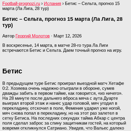
Football-prognozi.ru
›
Испания
›
Бетис – Сельта, прогноз 15
марта (Ла Лига, 28 тур)
Бетис – Сельта, прогноз 15 марта (Ла Лига, 28
тур)
Автор
Георгий Молотов
·
Март 12, 2026
В воскресенье, 14 марта, в матче 28-го тура Ла Лиги
встречаются Бетис и Сельта. Даем точный прогноз на игру.
Бетис
В предыдущем туре Бетис проиграл выездной матч Хетафе
0:2. Хозяева очень надежно отыграли в обороне, сумев
дважды забить в первом тайме, как говорится, «из ничего».
На 28 минуте после дальнего вброса мяча с аута Дуарте
выиграл второй этаж и нанес удар головой, мяч угодил в
перекладину, отскочил в поле, Фемения ударил уже ногой,
мяч снова попал в перекладину, но на этот раз залетел в
сетку Бетиса. На последних секундах тайма Абкар с центра
поля сделал заброс за спину защитникам гостей, на который
вовремя откликнулся Сатриано. Увидев, что Вальес далеко