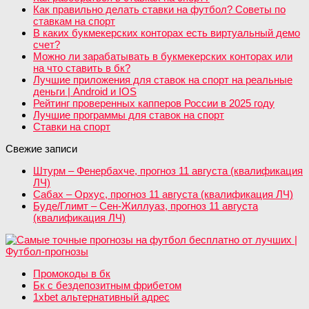
Как правильно делать ставки на футбол? Советы по
ставкам на спорт
В каких букмекерских конторах есть виртуальный демо
счет?
Можно ли зарабатывать в букмекерских конторах или
на что ставить в бк?
Лучшие приложения для ставок на спорт на реальные
деньги | Android и IOS
Рейтинг проверенных капперов России в 2025 году
Лучшие программы для ставок на спорт
Ставки на спорт
Свежие записи
Штурм – Фенербахче, прогноз 11 августа (квалификация
ЛЧ)
Сабах – Орхус, прогноз 11 августа (квалификация ЛЧ)
Буде/Глимт – Сен-Жиллуаз, прогноз 11 августа
(квалификация ЛЧ)
Промокоды в бк
Бк с бездепозитным фрибетом
1xbet альтернативный адрес