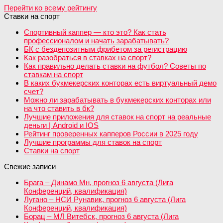
Перейти ко всему рейтингу
Ставки на спорт
Спортивный каппер — кто это? Как стать
профессионалом и начать зарабатывать?
БК с бездепозитным фрибетом за регистрацию
Как разобраться в ставках на спорт?
Как правильно делать ставки на футбол? Советы по
ставкам на спорт
В каких букмекерских конторах есть виртуальный демо
счет?
Можно ли зарабатывать в букмекерских конторах или
на что ставить в бк?
Лучшие приложения для ставок на спорт на реальные
деньги | Android и IOS
Рейтинг проверенных капперов России в 2025 году
Лучшие программы для ставок на спорт
Ставки на спорт
Свежие записи
Брага – Динамо Мн, прогноз 6 августа (Лига
Конференций, квалификация)
Лугано – НСИ Рунавик, прогноз 6 августа (Лига
Конференций, квалификация)
Борац – МЛ Витебск, прогноз 6 августа (Лига