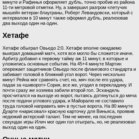
минуте и Рафинья оформляет дубль, точно пробив из района
11-ти метровой отметки. Ну, а завершил разгром «летучих
мышей» ветеран блауграны, Роберт Левандовски, который с
интервалом в 10 минут также оформил дубль, реализовав
два выхода один на один.
Хетафе
Хетафе обыграл Овьедо 2:0. Хетафе вполне ожидаемо
выиграл домашний матч, хотя все могло бы сложится иначе.
Арбитр добавил к первому тайму аж 11 минут, в которые и
уложились основные события. На 45+4 минуте Мартин
опережает защитников Овьедо после флангового стандарта и
забивает головой в ближний угол ворот. Через несколько
минут Рейна мог сравнять счет, но, мяч после его удара,
падая за «шиворот» Сория, все же, угодил в перекладину. И
почти сразу же хозяева забили второй гол. Эскандель
просчитался на выходе из ворот, пытаясь дотянуться до мяча
после подачи углового удара, и Майоралю не составило
труда головой направить мяч в пустые ворота. На 80 минуте
Дуарте «нарисовал» красную карточку для Виньяса, проявив
недюжий актерский талант. Тем не менее, на последних
секундах игры Илич мог один гол отыграть, но, не реализовал
выход один на один.