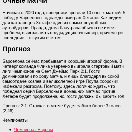
Очные матчи
Начиная с 2020 года, соперники провели 10 очных матчей: 5
побед у Барселоны, однажды выиграл Хетафе. Как видим,
для каталонцев Хетафе один из самых неудобных
аутсайдеров. Правда, дома блауграна обычно не имеет
проблем, выиграв пять предыдущих очных игр, причем три
последние – с сухим счетом.
Прогноз
Барселона сейчас пребывает в хорошей игровой форме. В
четверг команда Флика уверенно выиграла стартовый матч
лиги чемпионов на Сент Джеймс Парк 2:1. Гости
доминировали по ходу матча, и лишь благодаря высокой
самоотдаче хозяев и великолепной игре Поупа «сороки»
избежали разгрома. Поэтому, здесь логично ждать, что
победная серия Барселоны в домашних матчах против
Хетафе будет продолжена, но, гости должны бы забить гол.
Прогноз: 3:1. Ставка: в матче будет забито более 3 голов
(2,46).
Чемпионаты
Чемпионат Европы