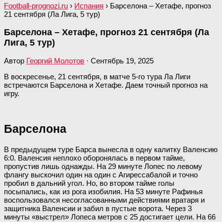
Football-prognozi.ru
›
Испания
›
Барселона – Хетафе, прогноз
21 сентября (Ла Лига, 5 тур)
Барселона – Хетафе, прогноз 21 сентября (Ла
Лига, 5 тур)
Автор
Георгий Молотов
·
Сентябрь 19, 2025
В воскресенье, 21 сентября, в матче 5-го тура Ла Лиги
встречаются Барселона и Хетафе. Даем точный прогноз на
игру.
Барселона
В предыдущем туре Барса вынесла в одну калитку Валенсию
6:0. Валенсия неплохо оборонялась в первом тайме,
пропустив лишь однажды. На 29 минуте Лопес по левому
флангу выскочил один на один с Агирессабалой и точно
пробил в дальний угол. Но, во втором тайме голы
посыпались, как из рога изобилия. На 53 минуте Рафинья
воспользовался несогласованными действиями вратаря и
защитника Валенсии и забил в пустые ворота. Через 3
минуты «выстрел» Лопеса метров с 25 достигает цели. На 66