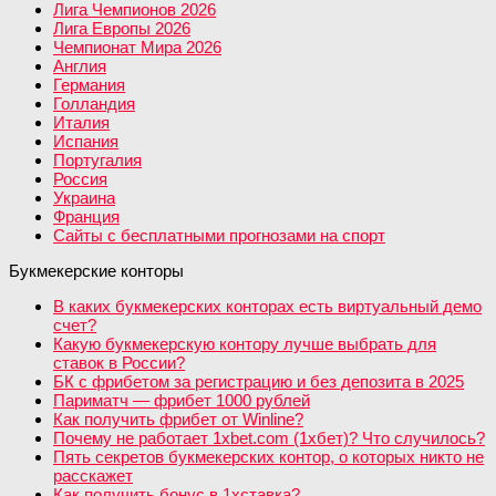
Лига Чемпионов 2026
Лига Европы 2026
Чемпионат Мира 2026
Англия
Германия
Голландия
Италия
Испания
Португалия
Россия
Украина
Франция
Сайты с бесплатными прогнозами на спорт
Букмекерские конторы
В каких букмекерских конторах есть виртуальный демо
счет?
Какую букмекерскую контору лучше выбрать для
ставок в России?
БК с фрибетом за регистрацию и без депозита в 2025
Париматч — фрибет 1000 рублей
Как получить фрибет от Winline?
Почему не работает 1xbet.com (1хбет)? Что случилось?
Пять секретов букмекерских контор, о которых никто не
расскажет
Как получить бонус в 1хставка?