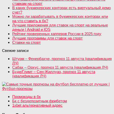
ставкам на спорт
В каких букмекерских конторах есть виртуальный демо
счет?
Можно ли зарабатывать в букмекерских конторах или
на что ставить в бк?
Лучшие приложения для ставок на спорт на реальные
деньги | Android и IOS
Рейтинг проверенных капперов России в 2025 году
Лучшие программы для ставок на спорт
Ставки на спорт
Свежие записи
Штурм – Фенербахче, прогноз 11 августа (квалификация
ЛЧ)
Сабах – Орхус, прогноз 11 августа (квалификация ЛЧ)
Буде/Глимт – Сен-Жиллуаз, прогноз 11 августа
(квалификация ЛЧ)
Промокоды в бк
Бк с бездепозитным фрибетом
1xbet альтернативный адрес