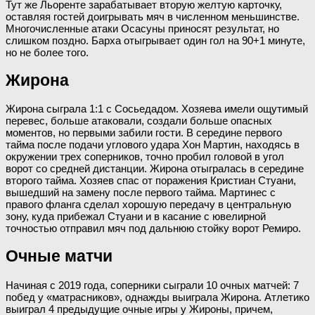
Тут же Льоренте зарабатывает вторую желтую карточку,
оставляя гостей доигрывать мяч в численном меньшинстве.
Многочисленные атаки Осасуны приносят результат, но
слишком поздно. Барха отыгрывает один гол на 90+1 минуте,
но не более того.
Жирона
Жирона сыграла 1:1 с Сосьедадом. Хозяева имели ощутимый
перевес, больше атаковали, создали больше опасных
моментов, но первыми забили гости. В середине первого
тайма после подачи углового удара Хон Мартин, находясь в
окружении трех соперников, точно пробил головой в угол
ворот со средней дистанции. Жирона отыгралась в середине
второго тайма. Хозяев спас от поражения Кристиан Стуани,
вышедший на замену после первого тайма. Мартинес с
правого фланга сделал хорошую передачу в центральную
зону, куда прибежал Стуани и в касание с ювелирной
точностью отправил мяч под дальнюю стойку ворот Ремиро.
Очные матчи
Начиная с 2019 года, соперники сыграли 10 очных матчей: 7
побед у «матрасников», однажды выиграла Жирона. Атлетико
выиграл 4 предыдущие очные игры у Жироны, причем,