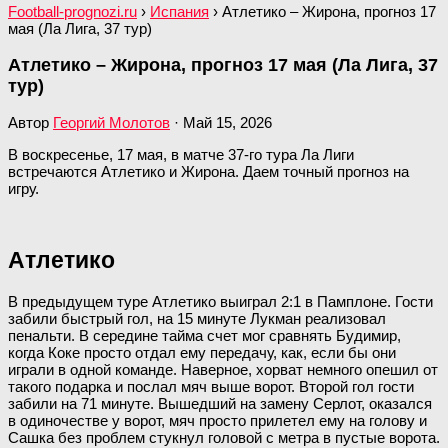
Football-prognozi.ru
›
Испания
›
Атлетико – Жирона, прогноз 17
мая (Ла Лига, 37 тур)
Атлетико – Жирона, прогноз 17 мая (Ла Лига, 37
тур)
Автор
Георгий Молотов
·
Май 15, 2026
В воскресенье, 17 мая, в матче 37-го тура Ла Лиги
встречаются Атлетико и Жирона. Даем точный прогноз на
игру.
Атлетико
В предыдущем туре Атлетико выиграл 2:1 в Памплоне. Гости
забили быстрый гол, на 15 минуте Лукман реализовал
пенальти. В середине тайма счет мог сравнять Будимир,
когда Коке просто отдал ему передачу, как, если бы они
играли в одной команде. Наверное, хорват немного опешил от
такого подарка и послал мяч выше ворот. Второй гол гости
забили на 71 минуте. Вышедший на замену Серлот, оказался
в одиночестве у ворот, мяч просто прилетел ему на голову и
Сашка без проблем стукнул головой с метра в пустые ворота.