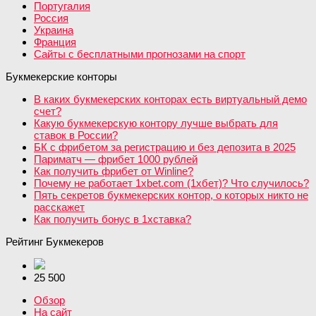
Португалия
Россия
Украина
Франция
Сайты с бесплатными прогнозами на спорт
Букмекерские конторы
В каких букмекерских конторах есть виртуальный демо
счет?
Какую букмекерскую контору лучше выбрать для
ставок в России?
БК с фрибетом за регистрацию и без депозита в 2025
Париматч — фрибет 1000 рублей
Как получить фрибет от Winline?
Почему не работает 1xbet.com (1хбет)? Что случилось?
Пять секретов букмекерских контор, о которых никто не
расскажет
Как получить бонус в 1хставка?
Рейтинг Букмекеров
25 500
Обзор
На сайт