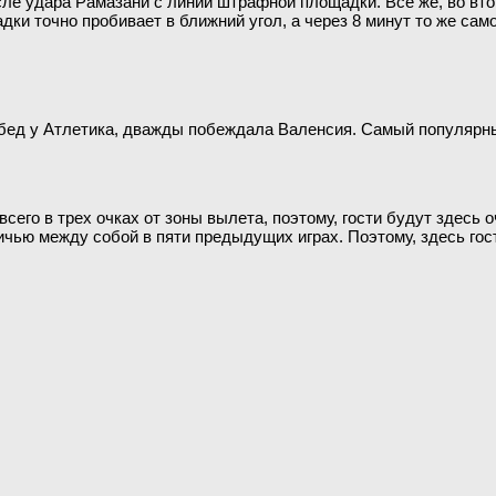
после удара Рамазани с линии штрафной площадки. Все же, во 
ки точно пробивает в ближний угол, а через 8 минут то же сам
обед у Атлетика, дважды побеждала Валенсия. Самый популярный
всего в трех очках от зоны вылета, поэтому, гости будут здесь
ичью между собой в пяти предыдущих играх. Поэтому, здесь гос