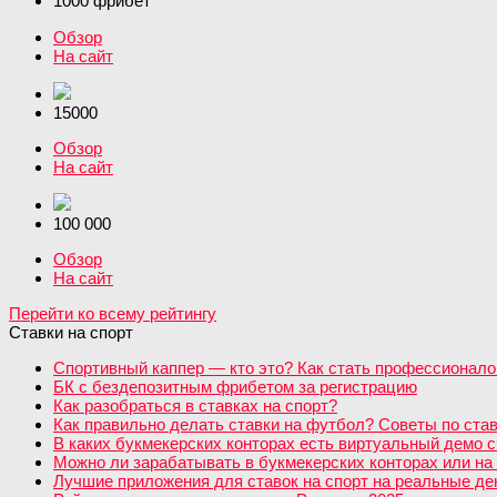
1000 фрибет
Обзор
На сайт
15000
Обзор
На сайт
100 000
Обзор
На сайт
Перейти ко всему рейтингу
Ставки на спорт
Спортивный каппер — кто это? Как стать профессионало
БК с бездепозитным фрибетом за регистрацию
Как разобраться в ставках на спорт?
Как правильно делать ставки на футбол? Советы по став
В каких букмекерских конторах есть виртуальный демо с
Можно ли зарабатывать в букмекерских конторах или на 
Лучшие приложения для ставок на спорт на реальные день