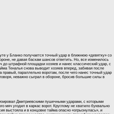
нуте у Бланко получается точный удар в ближнюю «девятку» со
ороне, не давая баскам шансов ответить. Но, все изменилось
яч до штрафной площадки хозяев и нанес классический удар, с
тайма Теналья снова выводит хозяев вперед, забивая после
на правый, параллельно воротам, после чего нанес точный удар
 говоря, неважно сыграл в обороне, бросив большие силы в
оризировал Дмитриевскими пушечными ударами, с которыми
о мяч угодил в каркас ворот. Круглому не хватило буквально
сия выстояла и в концовке тайма опасно «огрызнулась», и