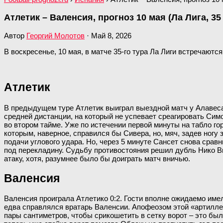
Атлетик – Валенсия, прогноз 10 мая (Ла Лига, 35
Автор
Георгий Молотов
·
Май 8, 2026
В воскресенье, 10 мая, в матче 35-го тура Ла Лиги встречаются
Атлетик
В предыдущем туре Атлетик выиграл выездной матч у Алавеса 
средней дистанции, на который не успевает среагировать Сим
во втором тайме. Уже по истечении первой минуты на табло г
которым, наверное, справился бы Сивера, но, мяч, задев ногу 
подачи углового удара. Но, через 5 минуте Сансет снова срав
под перекладину. Судьбу противостояния решил дубль Нико Ви
атаку, хотя, разумнее было бы доиграть матч вничью.
Валенсия
Валенсия проиграла Атлетико 0:2. Гости вполне ожидаемо им
едва справлялся вратарь Валенсии. Апофеозом этой «артиллер
пары сантиметров, чтобы срикошетить в сетку ворот – это был