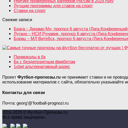
Рейтинг проверенных капперов России в 2025 году
Лучшие программы для ставок на спорт
Ставки на спорт
Свежие записи
Брага – Динамо Мн, прогноз 6 августа (Лига Конференций
Лугано – НСИ Рунавик, прогноз 6 августа (Лига Конфере
Борац – МЛ Витебск, прогноз 6 августа (Лига Конференц
Промокоды в бк
Бк с бездепозитным фрибетом
1xbet альтернативный адрес
Проект
Футбол-прогнозы.ru
не принимает ставки и не провод
использование материалов с сайта, обязательно указывайте и
Контакты для связи
Почта: georg'@'football-prognozi.ru
2016-2020 © Футбол-Прогнозы.ru
Все права защищены.