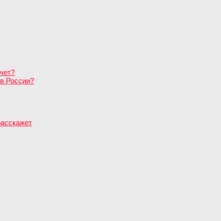
чет?
в России?
расскажет