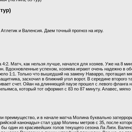
 тур)
 Атлетик и Валенсия. Даем точный прогноз на игру.
4:2. Матч, как нельзя лучше, начался для хозяев. Уже на 8 ми
он. Вдохновленные успехом, хозяева играют очень надежно в об
орело 1:1. Только что вышедший на замену Наварро, протащил м
защитника, заскочил в ближний угол ворот. В середине второго 
нивает счет. Ойан на длиннющей паузе прошел с левого фланга 
льямса, который тот оформил с 83 по 87 минуту. Алавес, мягко
ели преимущество, и в начале матча Молина буквально затерр
ийской канонады» стал удар Молины метров с 35, после которог
 бы один из красивейших голов текущего сезона Ла Лиги. Вален