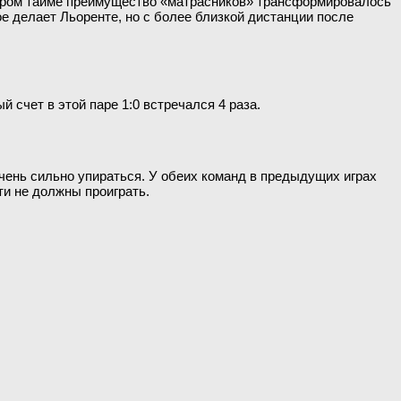
втором тайме преимущество «матрасников» трансформировалось
ое делает Льоренте, но с более близкой дистанции после
 счет в этой паре 1:0 встречался 4 раза.
 очень сильно упираться. У обеих команд в предыдущих играх
ти не должны проиграть.