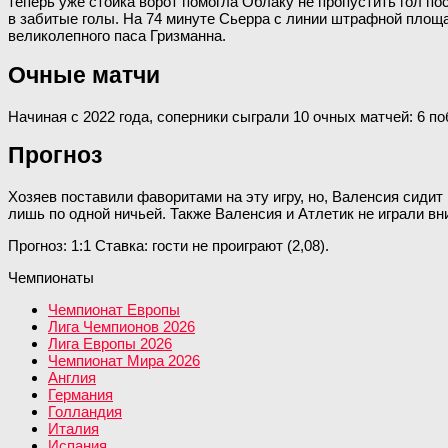
теперь уже стойка ворот помогла Облаку не пропустить гол 
в забитые голы. На 74 минуте Сьерра с линии штрафной площад
великолепного паса Гризманна.
Очные матчи
Начиная с 2022 года, соперники сыграли 10 очных матчей: 6 п
Прогноз
Хозяев поставили фаворитами на эту игру, но, Валенсия сидит 
лишь по одной ничьей. Также Валенсия и Атлетик не играли вн
Прогноз: 1:1 Ставка: гости не проиграют (2,08).
Чемпионаты
Чемпионат Европы
Лига Чемпионов 2026
Лига Европы 2026
Чемпионат Мира 2026
Англия
Германия
Голландия
Италия
Испания