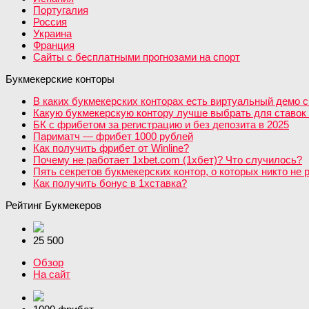
Португалия
Россия
Украина
Франция
Сайты с бесплатными прогнозами на спорт
Букмекерские конторы
В каких букмекерских конторах есть виртуальный демо с
Какую букмекерскую контору лучше выбрать для ставок 
БК с фрибетом за регистрацию и без депозита в 2025
Париматч — фрибет 1000 рублей
Как получить фрибет от Winline?
Почему не работает 1xbet.com (1хбет)? Что случилось?
Пять секретов букмекерских контор, о которых никто не 
Как получить бонус в 1хставка?
Рейтинг Букмекеров
25 500
Обзор
На сайт