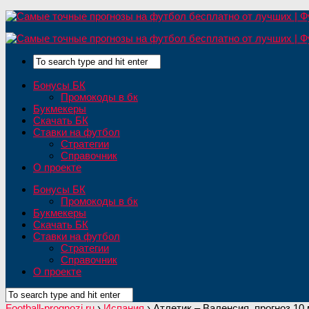
Бонусы БК
Промокоды в бк
Букмекеры
Скачать БК
Ставки на футбол
Стратегии
Справочник
О проекте
Бонусы БК
Промокоды в бк
Букмекеры
Скачать БК
Ставки на футбол
Стратегии
Справочник
О проекте
Football-prognozi.ru
›
Испания
›
Атлетик – Валенсия, прогноз 10 м