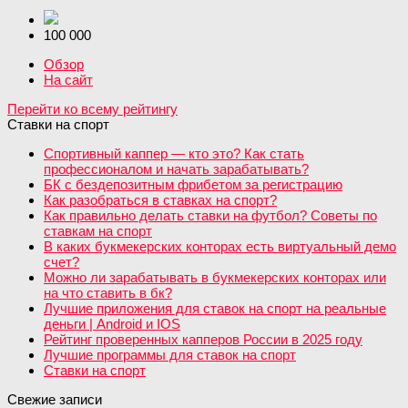
100 000
Обзор
На сайт
Перейти ко всему рейтингу
Ставки на спорт
Спортивный каппер — кто это? Как стать
профессионалом и начать зарабатывать?
БК с бездепозитным фрибетом за регистрацию
Как разобраться в ставках на спорт?
Как правильно делать ставки на футбол? Советы по
ставкам на спорт
В каких букмекерских конторах есть виртуальный демо
счет?
Можно ли зарабатывать в букмекерских конторах или
на что ставить в бк?
Лучшие приложения для ставок на спорт на реальные
деньги | Android и IOS
Рейтинг проверенных капперов России в 2025 году
Лучшие программы для ставок на спорт
Ставки на спорт
Свежие записи