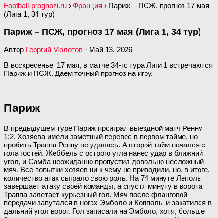
Football-prognozi.ru
›
Франция
›
Париж – ПСЖ, прогноз 17 мая
(Лига 1, 34 тур)
Париж – ПСЖ, прогноз 17 мая (Лига 1, 34 тур)
Автор
Георгий Молотов
·
Май 13, 2026
В воскресенье, 17 мая, в матче 34-го тура Лиги 1 встречаются
Париж и ПСЖ. Даем точный прогноз на игру.
Париж
В предыдущем туре Париж проиграл выездной матч Ренну
1:2. Хозяева имели заметный перевес в первом тайме, но
пробить Траппа Ренну не удалось. А второй тайм начался с
гола гостей. Жеббель с острого угла нанес удар в ближний
угол, и Самба неожиданно пропустил довольно несложный
мяч. Все попытки хозяев ни к чему не приводили, но, в итоге,
количество атак сыграло свою роль. На 74 минуте Леполь
завершает атаку своей команды, а спустя минуту в ворота
Траппа залетает курьезный гол. Мяч после фланговой
передачи запутался в ногах Эмболо и Копполы и закатился в
дальний угол ворот. Гол записали на Эмболо, хотя, больше