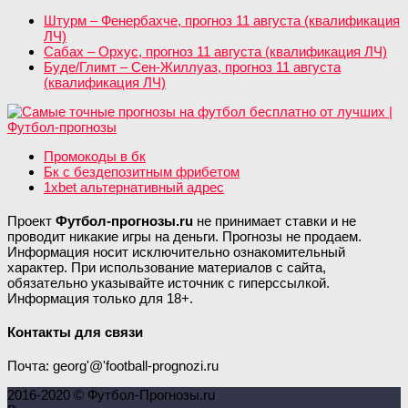
Штурм – Фенербахче, прогноз 11 августа (квалификация
ЛЧ)
Сабах – Орхус, прогноз 11 августа (квалификация ЛЧ)
Буде/Глимт – Сен-Жиллуаз, прогноз 11 августа
(квалификация ЛЧ)
Промокоды в бк
Бк с бездепозитным фрибетом
1xbet альтернативный адрес
Проект
Футбол-прогнозы.ru
не принимает ставки и не
проводит никакие игры на деньги. Прогнозы не продаем.
Информация носит исключительно ознакомительный
характер. При использование материалов с сайта,
обязательно указывайте источник с гиперссылкой.
Информация только для 18+.
Контакты для связи
Почта: georg'@'football-prognozi.ru
2016-2020 © Футбол-Прогнозы.ru