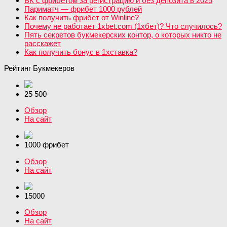
БК с фрибетом за регистрацию и без депозита в 2025
Париматч — фрибет 1000 рублей
Как получить фрибет от Winline?
Почему не работает 1xbet.com (1хбет)? Что случилось?
Пять секретов букмекерских контор, о которых никто не
расскажет
Как получить бонус в 1хставка?
Рейтинг Букмекеров
25 500
Обзор
На сайт
1000 фрибет
Обзор
На сайт
15000
Обзор
На сайт