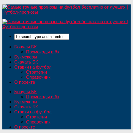
Бонусы БК
Промокоды в бк
Букмекеры
Скачать БК
Ставки на футбол
Стратегии
Справочник
О проекте
Бонусы БК
Промокоды в бк
Букмекеры
Скачать БК
Ставки на футбол
Стратегии
Справочник
О проекте