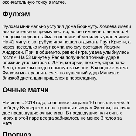
окончательную точку в матче.
Фулхэм
Фулхэм минимально уступил дома Борнмуту. Хозяева имели
незначительное преимущество, но оно им ничего не дало. В
концовке первого тайма соперники обменялись удалениями.
На 41 минуте за грубую игру пошел отдыхать Раян Кристи, а
через несколько минут компанию ему составил Йоахим
Андерсен. При, в общем-то, равной игре, удача улыбнулась
гостям. На 53 минуте у Раяна получился точный удар в
ближний угол метров с 20-ти, который, похоже, «проспал»
Лено, слишком поздно прыгнув за мячом. В концовке матча
Фулхэм мог сравнять счет, но пушечный удар Муниза с
близкой дистанции пришелся в перекладину.
Очные матчи
Начиная с 2019 года, соперники сыграли 10 очных матчей: 5
побед у Вулверхэмптона, трижды выиграл Фулхэм, включая
две предыдущие очные игры. В предыдущих пяти очных
играх в этой паре всегда забивалось не менее 3 голов за
матч.
Прогноз