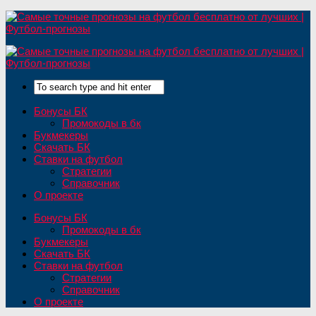
Бонусы БК
Промокоды в бк
Букмекеры
Скачать БК
Ставки на футбол
Стратегии
Справочник
О проекте
Бонусы БК
Промокоды в бк
Букмекеры
Скачать БК
Ставки на футбол
Стратегии
Справочник
О проекте