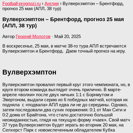
Football-prognozi.ru
›
Англия
›
Вулверхэмптон – Брентфорд,
прогноз 25 мая (АПЛ, 38 тур)
Вулверхэмптон – Брентфорд, прогноз 25 мая
(АПЛ, 38 тур)
Автор
Георгий Молотов
·
Май 20, 2025
В воскресенье, 25 мая, в матче 38-го тура АПЛ встречаются
Вулверхэмптон и Брентфорд. Даем точный прогноз на игру.
Вулверхэмптон
Вулверхэмптон провалил первый круг этого чемпионата, но, в
круге втором команда выглядит очень прилично. В марте-
апреле «волки» после двух ничьих 1:1 с Борнмутом и
Эвертоном, выдали серию из 6 победных матчей, которая их
подняла с «подвала» АПЛ едва ли не до середины. Однако,
затем последовали два сухих поражения: 0:1 от Ман Сити и
0:2 дома от Брайтона, что стало достаточно большой
неожиданностью, глядя на текущую форму «чаек». Свой матч
37 тура Вулверхэмптон будет играть во вторник 20 мая, на
Селхерст Парк с новоиспеченным обладателем Кубка