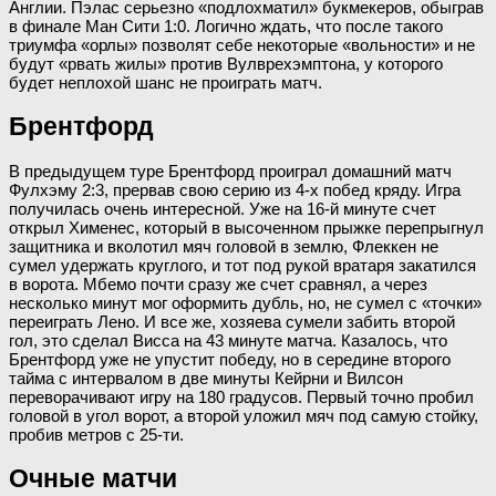
Англии. Пэлас серьезно «подлохматил» букмекеров, обыграв
в финале Ман Сити 1:0. Логично ждать, что после такого
триумфа «орлы» позволят себе некоторые «вольности» и не
будут «рвать жилы» против Вулврехэмптона, у которого
будет неплохой шанс не проиграть матч.
Брентфорд
В предыдущем туре Брентфорд проиграл домашний матч
Фулхэму 2:3, прервав свою серию из 4-х побед кряду. Игра
получилась очень интересной. Уже на 16-й минуте счет
открыл Хименес, который в высоченном прыжке перепрыгнул
защитника и вколотил мяч головой в землю, Флеккен не
сумел удержать круглого, и тот под рукой вратаря закатился
в ворота. Мбемо почти сразу же счет сравнял, а через
несколько минут мог оформить дубль, но, не сумел с «точки»
переиграть Лено. И все же, хозяева сумели забить второй
гол, это сделал Висса на 43 минуте матча. Казалось, что
Брентфорд уже не упустит победу, но в середине второго
тайма с интервалом в две минуты Кейрни и Вилсон
переворачивают игру на 180 градусов. Первый точно пробил
головой в угол ворот, а второй уложил мяч под самую стойку,
пробив метров с 25-ти.
Очные матчи