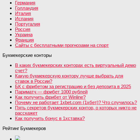
Германия
Голландия
Италия
Испания
Португалия
Россия
Украина
Франция
Сайты с бесплатными прогнозами на спорт
Букмекерские конторы
В каких букмекерских конторах есть виртуальный демо
счет?
Какую букмекерскую контору лучше выбрать для
ставок в России?
БК с фрибетом за регистрацию и без депозита в 2025
Париматч — фрибет 1000 рублей
Как получить фрибет от Winline?
Почему не работает 1xbet.com (1хбет)? Что случилось?
Пять секретов букмекерских контор, о которых никто не
расскажет
Как получить бонус в 1хставка?
Рейтинг Букмекеров