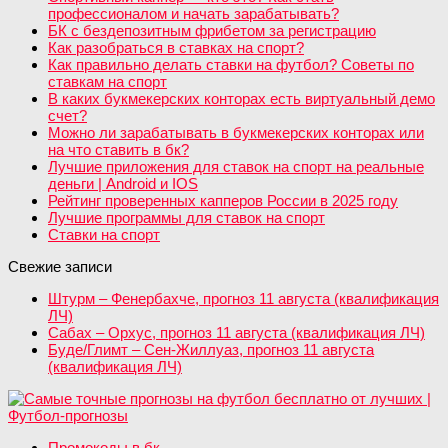
профессионалом и начать зарабатывать?
БК с бездепозитным фрибетом за регистрацию
Как разобраться в ставках на спорт?
Как правильно делать ставки на футбол? Советы по
ставкам на спорт
В каких букмекерских конторах есть виртуальный демо
счет?
Можно ли зарабатывать в букмекерских конторах или
на что ставить в бк?
Лучшие приложения для ставок на спорт на реальные
деньги | Android и IOS
Рейтинг проверенных капперов России в 2025 году
Лучшие программы для ставок на спорт
Ставки на спорт
Свежие записи
Штурм – Фенербахче, прогноз 11 августа (квалификация
ЛЧ)
Сабах – Орхус, прогноз 11 августа (квалификация ЛЧ)
Буде/Глимт – Сен-Жиллуаз, прогноз 11 августа
(квалификация ЛЧ)
Промокоды в бк