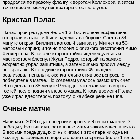
продрался по правому флангу к воротам Келлехера, а затем
точно пробил между ног вратарю с острого угла.
Кристал Пэлас
Пэлас проиграл дома Челси 1:3. Гости очень эффективно
отыграли в атаке, и были надежны в обороне. Счет на 34
минуте открыл Виллиан, который выиграл у Митчелла 50-
метровый спринт, и точно пробил с близкого расстояния мимо
Хендерсона. В начале второго тайма индивидуальным
мастерством блеснул Жуан Педро, который на замахе
эффектно убрал защитника, а затем сильно пробил между
ног вратарю. В середине второго тайма Фернандес
реализовал пенальти, окончательно сняв все вопросы о
победителе в матче. Но хозяевам удалось размочить счет.
Это сделал на 88 минуте Ричардс, затолкав мяч в ворота
гостей после подачи углового удара. К тому времени Пэлас
уже играл вдесятером, поэтому, о камбеке речь не шла.
Очные матчи
Начиная с 2019 года, соперники провели 9 очных матчей: 3
победы у Ноттингема, остальные матчи закончились вничью.
В восьми предыдущих очных играх в этой паре ни одна из
команд не забивала в ворота своего соперника более 1 гола.