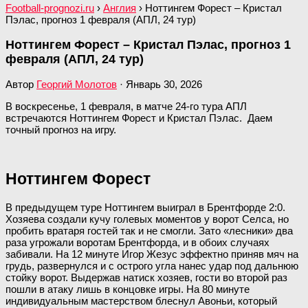
Football-prognozi.ru
›
Англия
›
Ноттингем Форест – Кристал
Пэлас, прогноз 1 февраля (АПЛ, 24 тур)
Ноттингем Форест – Кристал Пэлас, прогноз 1
февраля (АПЛ, 24 тур)
Автор
Георгий Молотов
·
Январь 30, 2026
В воскресенье, 1 февраля, в матче 24-го тура АПЛ
встречаются Ноттингем Форест и Кристал Пэлас. Даем
точный прогноз на игру.
Ноттингем Форест
В предыдущем туре Ноттингем выиграл в Брентфорде 2:0.
Хозяева создали кучу голевых моментов у ворот Селса, но
пробить вратаря гостей так и не смогли. Зато «лесники» два
раза угрожали воротам Брентфорда, и в обоих случаях
забивали. На 12 минуте Игор Жезус эффектно приняв мяч на
грудь, развернулся и с острого угла нанес удар под дальнюю
стойку ворот. Выдержав натиск хозяев, гости во второй раз
пошли в атаку лишь в концовке игры. На 80 минуте
индивидуальным мастерством блеснул Авоньи, который