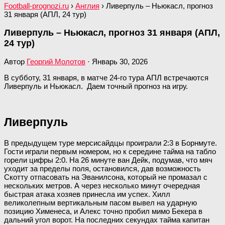
Football-prognozi.ru
›
Англия
›
Ливерпуль – Ньюкасл, прогноз
31 января (АПЛ, 24 тур)
Ливерпуль – Ньюкасл, прогноз 31 января (АПЛ,
24 тур)
Автор
Георгий Молотов
·
Январь 30, 2026
В субботу, 31 января, в матче 24-го тура АПЛ встречаются
Ливерпуль и Ньюкасл. Даем точный прогноз на игру.
Ливерпуль
В предыдущем туре мерсисайдцы проиграли 2:3 в Борнмуте.
Гости играли первым номером, но к середине тайма на табло
горели цифры 2:0. На 26 минуте ван Дейк, подумав, что мяч
уходит за пределы поля, остановился, дав возможность
Скотту отпасовать на Эванилсона, который не промазал с
нескольких метров. А через несколько минут очередная
быстрая атака хозяев принесла им успех. Хилл
великолепным вертикальным пасом вывел на ударную
позицию Хименеса, и Алекс точно пробил мимо Бекера в
дальний угол ворот. На последних секундах тайма капитан