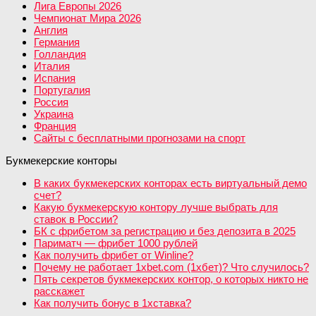
Лига Европы 2026
Чемпионат Мира 2026
Англия
Германия
Голландия
Италия
Испания
Португалия
Россия
Украина
Франция
Сайты с бесплатными прогнозами на спорт
Букмекерские конторы
В каких букмекерских конторах есть виртуальный демо
счет?
Какую букмекерскую контору лучше выбрать для
ставок в России?
БК с фрибетом за регистрацию и без депозита в 2025
Париматч — фрибет 1000 рублей
Как получить фрибет от Winline?
Почему не работает 1xbet.com (1хбет)? Что случилось?
Пять секретов букмекерских контор, о которых никто не
расскажет
Как получить бонус в 1хставка?