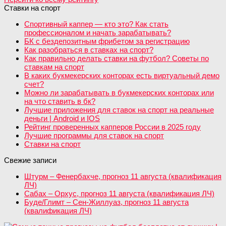
Ставки на спорт
Спортивный каппер — кто это? Как стать
профессионалом и начать зарабатывать?
БК с бездепозитным фрибетом за регистрацию
Как разобраться в ставках на спорт?
Как правильно делать ставки на футбол? Советы по
ставкам на спорт
В каких букмекерских конторах есть виртуальный демо
счет?
Можно ли зарабатывать в букмекерских конторах или
на что ставить в бк?
Лучшие приложения для ставок на спорт на реальные
деньги | Android и IOS
Рейтинг проверенных капперов России в 2025 году
Лучшие программы для ставок на спорт
Ставки на спорт
Свежие записи
Штурм – Фенербахче, прогноз 11 августа (квалификация
ЛЧ)
Сабах – Орхус, прогноз 11 августа (квалификация ЛЧ)
Буде/Глимт – Сен-Жиллуаз, прогноз 11 августа
(квалификация ЛЧ)