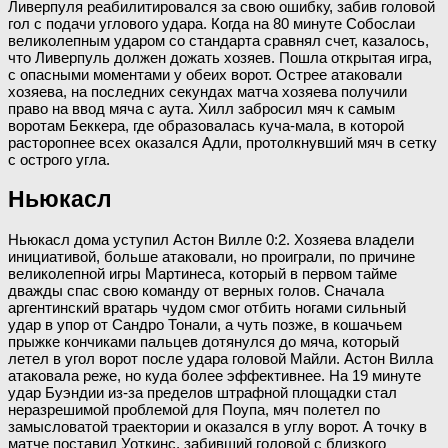
Ливерпуля реабилитировался за свою ошибку, забив головой
гол с подачи углового удара. Когда на 80 минуте Собослаи
великолепным ударом со стандарта сравнял счет, казалось,
что Ливерпуль должен дожать хозяев. Пошла открытая игра,
с опасными моментами у обеих ворот. Острее атаковали
хозяева, на последних секундах матча хозяева получили
право на ввод мяча с аута. Хилл забросил мяч к самым
воротам Беккера, где образовалась куча-мала, в которой
расторопнее всех оказался Адли, протолкнувший мяч в сетку
с острого угла.
Ньюкасл
Ньюкасл дома уступил Астон Вилле 0:2. Хозяева владели
инициативой, больше атаковали, но проиграли, по причине
великолепной игры Мартинеса, который в первом тайме
дважды спас свою команду от верных голов. Сначала
аргентинский вратарь чудом смог отбить ногами сильный
удар в упор от Сандро Тонали, а чуть позже, в кошачьем
прыжке кончиками пальцев дотянулся до мяча, который
летел в угол ворот после удара головой Майли. Астон Вилла
атаковала реже, но куда более эффективнее. На 19 минуте
удар Буэндии из-за пределов штрафной площадки стал
неразрешимой проблемой для Поупа, мяч полетел по
замысловатой траектории и оказался в углу ворот. А точку в
матче поставил Уоткинс, забивший головой с близкого