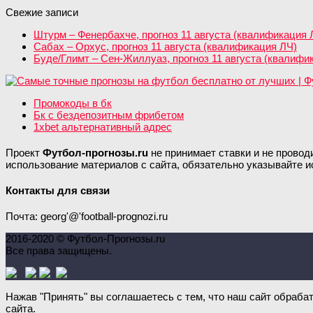
Свежие записи
Штурм – Фенербахче, прогноз 11 августа (квалификация 
Сабах – Орхус, прогноз 11 августа (квалификация ЛЧ)
Буде/Глимт – Сен-Жиллуаз, прогноз 11 августа (квалифи
Промокоды в бк
Бк с бездепозитным фрибетом
1xbet альтернативный адрес
Проект
Футбол-прогнозы.ru
не принимает ставки и не провод
использование материалов с сайта, обязательно указывайте и
Контакты для связи
Почта: georg'@'football-prognozi.ru
2016-2020 © Футбол-Прогнозы.ru
Все права защищены.
Нажав "Принять" вы соглашаетесь с тем, что наш сайт обраба
сайта.