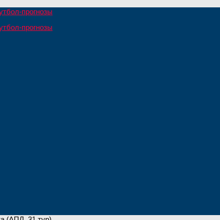
а (АПЛ, 31 тур)