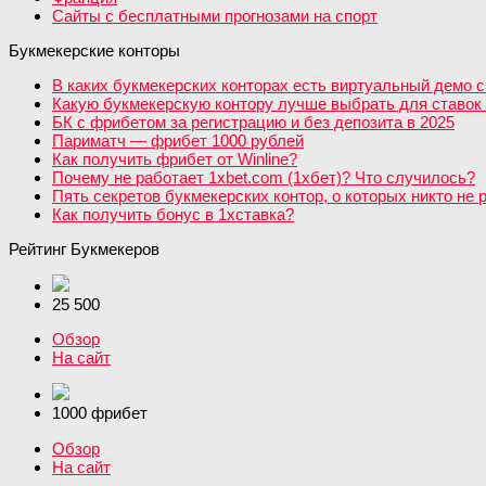
Сайты с бесплатными прогнозами на спорт
Букмекерские конторы
В каких букмекерских конторах есть виртуальный демо с
Какую букмекерскую контору лучше выбрать для ставок 
БК с фрибетом за регистрацию и без депозита в 2025
Париматч — фрибет 1000 рублей
Как получить фрибет от Winline?
Почему не работает 1xbet.com (1хбет)? Что случилось?
Пять секретов букмекерских контор, о которых никто не 
Как получить бонус в 1хставка?
Рейтинг Букмекеров
25 500
Обзор
На сайт
1000 фрибет
Обзор
На сайт