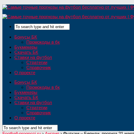
Бонусы БК
Промокоды в бк
Букмекеры
Скачать БК
Ставки на футбол
Стратегии
Справочник
О проекте
Бонусы БК
Промокоды в бк
Букмекеры
Скачать БК
Ставки на футбол
Стратегии
Справочник
О проекте
Football-prognozi.ru
›
Англия
›
Фулхэм – Бернли, прогноз 21 март