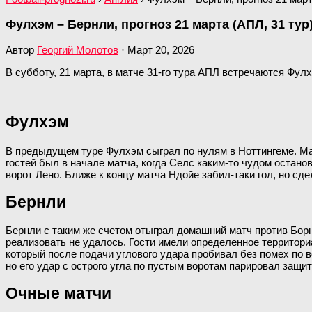
Фулхэм – Бернли, прогноз 21 марта (АПЛ, 31 тур
Автор
Георгий Молотов
·
Март 20, 2026
В субботу, 21 марта, в матче 31-го тура АПЛ встречаются Фулх
Фулхэм
В предыдущем туре Фулхэм сыграл по нулям в Ноттингеме. Ма
гостей был в начале матча, когда Селс каким-то чудом остан
ворот Лено. Ближе к концу матча Ндойе забил-таки гол, но сде
Бернли
Бернли с таким же счетом отыграл домашний матч против Борн
реализовать не удалось. Гости имели определенное территори
который после подачи углового удара пробивал без помех по в
но его удар с острого угла по пустым воротам парировал защит
Очные матчи