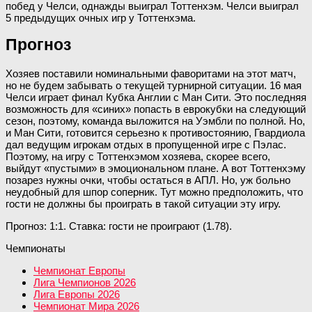
побед у Челси, однажды выиграл Тоттенхэм. Челси выиграл
5 предыдущих очных игр у Тоттенхэма.
Прогноз
Хозяев поставили номинальными фаворитами на этот матч,
но не будем забывать о текущей турнирной ситуации. 16 мая
Челси играет финал Кубка Англии с Ман Сити. Это последняя
возможность для «синих» попасть в еврокубки на следующий
сезон, поэтому, команда выложится на Уэмбли по полной. Но,
и Ман Сити, готовится серьезно к противостоянию, Гвардиола
дал ведущим игрокам отдых в пропущенной игре с Пэлас.
Поэтому, на игру с Тоттенхэмом хозяева, скорее всего,
выйдут «пустыми» в эмоциональном плане. А вот Тоттенхэму
позарез нужны очки, чтобы остаться в АПЛ. Но, уж больно
неудобный для шпор соперник. Тут можно предположить, что
гости не должны бы проиграть в такой ситуации эту игру.
Прогноз: 1:1. Ставка: гости не проиграют (1.78).
Чемпионаты
Чемпионат Европы
Лига Чемпионов 2026
Лига Европы 2026
Чемпионат Мира 2026