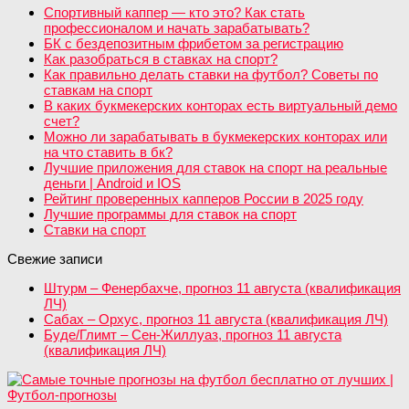
Спортивный каппер — кто это? Как стать
профессионалом и начать зарабатывать?
БК с бездепозитным фрибетом за регистрацию
Как разобраться в ставках на спорт?
Как правильно делать ставки на футбол? Советы по
ставкам на спорт
В каких букмекерских конторах есть виртуальный демо
счет?
Можно ли зарабатывать в букмекерских конторах или
на что ставить в бк?
Лучшие приложения для ставок на спорт на реальные
деньги | Android и IOS
Рейтинг проверенных капперов России в 2025 году
Лучшие программы для ставок на спорт
Ставки на спорт
Свежие записи
Штурм – Фенербахче, прогноз 11 августа (квалификация
ЛЧ)
Сабах – Орхус, прогноз 11 августа (квалификация ЛЧ)
Буде/Глимт – Сен-Жиллуаз, прогноз 11 августа
(квалификация ЛЧ)