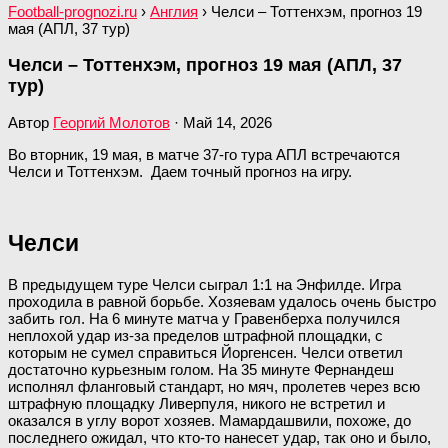
Football-prognozi.ru
›
Англия
›
Челси – Тоттенхэм, прогноз 19
мая (АПЛ, 37 тур)
Челси – Тоттенхэм, прогноз 19 мая (АПЛ, 37
тур)
Автор
Георгий Молотов
·
Май 14, 2026
Во вторник, 19 мая, в матче 37-го тура АПЛ встречаются
Челси и Тоттенхэм. Даем точный прогноз на игру.
Челси
В предыдущем туре Челси сыграл 1:1 на Энфилде. Игра
проходила в равной борьбе. Хозяевам удалось очень быстро
забить гол. На 6 минуте матча у Гравенберха получился
неплохой удар из-за пределов штрафной площадки, с
которым не сумел справиться Йоргенсен. Челси ответил
достаточно курьезным голом. На 35 минуте Фернандеш
исполнял фланговый стандарт, но мяч, пролетев через всю
штрафную площадку Ливерпуля, никого не встретил и
оказался в углу ворот хозяев. Мамардашвили, похоже, до
последнего ожидал, что кто-то нанесет удар, так оно и было,