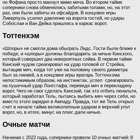
но Фофана просто махнул мимо мяча. Во втором тайме
соперники снова обменялись забитыми голами, но, на этот
раз, они были забиты из офсайдов. В концовке игры
Ливерпуль усилил давление на ворота гостей, но удары
Собослаи и Ван Дейка пришлись в каркас ворот.
Тоттенхэм
«Шпоры» не смогли дома обыграть Лидс. Гости были ближе к
победе, и «шпоры» должны благодарить за ничью Кинского,
который совершил два невероятных сейва. В первом тайме
Кинский чудом среагировал на удар головой от Стрейка,
вытащив мяч, когда тот уже на половину своего диаметра
был за линией, а в концовке игры вратарь Тоттенхэма
непостижимым образом, на инстинктах, успел среагировать
на пушечный удар Лонгстафа, переведя мяч в перекладину
ворот. Чего не смог сделать Кинский, так это отбить пенальти,
который заработал Тель, пытаясь выбить мяч через себя, но
вместо этого зарядил в Ампаду. Правда, тот же Тель открыл
счет в начале тайма великолепным ударом в верхний угол
ворот, но, в итоге, минус на плюс дали ничью.
Очные матчи
Начиная с 2022 года, соперники провели 10 очных матчей: 8