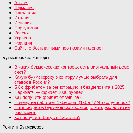
Англия
Германия
Голландия
Италия
Испания
Португалия
Россия
Украина
Франция
Сайты с бесплатными прогнозами на спорт
Букмекерские конторы
В каких букмекерских конторах есть виртуальный демо
счет?
Какую букмекерскую контору лучше выбрать для
ставок в России?
БК с фрибетом за регистрацию и без депозита в 2025
Париматч — фрибет 1000 рублей
Как получить фрибет от Winline?
Почему не работает 1xbet.com (1хбет)? Что случилось?
Пять секретов букмекерских контор, о которых никто не
расскажет
Как получить бонус в 1хставка?
Рейтинг Букмекеров