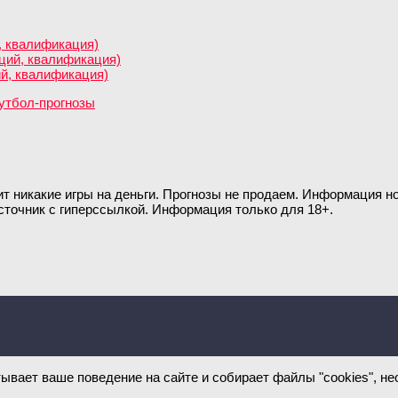
, квалификация)
нций, квалификация)
ий, квалификация)
ит никакие игры на деньги. Прогнозы не продаем. Информация 
сточник с гиперссылкой. Информация только для 18+.
тывает ваше поведение на сайте и собирает файлы "cookies", 