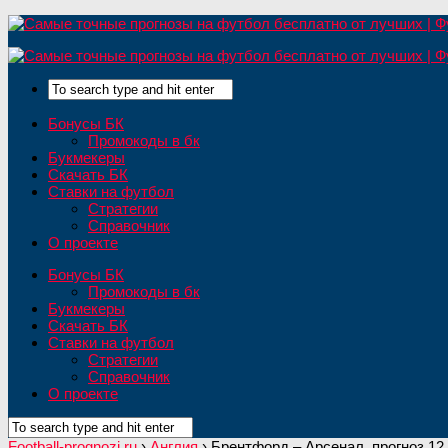
Бонусы БК
Промокоды в бк
Букмекеры
Скачать БК
Ставки на футбол
Стратегии
Справочник
О проекте
Бонусы БК
Промокоды в бк
Букмекеры
Скачать БК
Ставки на футбол
Стратегии
Справочник
О проекте
Football-prognozi.ru
›
Англия
›
Брентфорд – Арсенал, прогноз 12