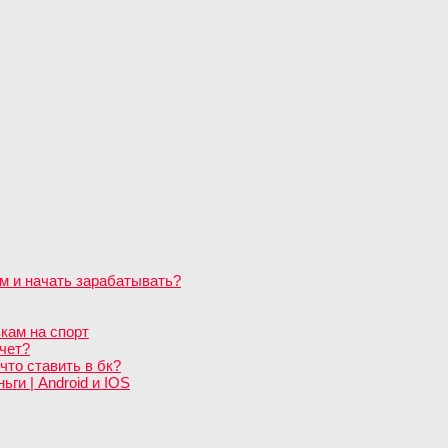
м и начать зарабатывать?
кам на спорт
чет?
что ставить в бк?
ги | Android и IOS