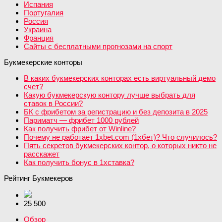
Испания
Португалия
Россия
Украина
Франция
Сайты с бесплатными прогнозами на спорт
Букмекерские конторы
В каких букмекерских конторах есть виртуальный демо
счет?
Какую букмекерскую контору лучше выбрать для
ставок в России?
БК с фрибетом за регистрацию и без депозита в 2025
Париматч — фрибет 1000 рублей
Как получить фрибет от Winline?
Почему не работает 1xbet.com (1хбет)? Что случилось?
Пять секретов букмекерских контор, о которых никто не
расскажет
Как получить бонус в 1хставка?
Рейтинг Букмекеров
25 500
Обзор