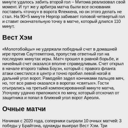
минуте удалось забить второй гол – Митома реализовал свой
момент. И тут же у арбитра матча были все основания
поставить «точку» в ворота Флеккена, но он этого делать не
стал. На 90+5 минуте Нергор забивает головой четвертый гол
и ставит окончательную точку в матче, который длился 110
минут.
Вест Хэм
«Молотобойцы» не удержали победный счет в домашней
игре против Саутгемптона, пропустив ответный гол на
последних минутах игры. Матч прошел в равной борьбе, и
ничейный счет оказался вполне справедливым. Счет открыл
в начале второго тайма Боуэн, который с правого фланга
атаки сместился в центр и точно пробил левой ногой в
дальний угол ворот. Рамздейл задел кончиками пальцев мяч,
но, тот все равно оказался в воротах «святых». Гости
отыгрались на третьей компенсированной минуте матча,
Угочукву удачно приложился по мячу, который отскочил от
защитника и попал в ближний угол ворот Ареоля.
Очные матчи
Начиная с 2020 года, соперники сыграли 10 очных матчей: 3
победы у Брайтона, однажды выиграл Вест Хэм. Три