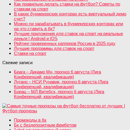
Как правильно делать ставки на футбол? Советы по
ставкам на спорт
В каких букмекерских конторах есть виртуальный демо
счет?
Можно ли зарабатывать в букмекерских конторах или
на что ставить в бк?
Лучшие приложения для ставок на спорт на реальные
деньги | Android и IOS
Рейтинг проверенных капперов России в 2025 году
Лучшие программы для ставок на спорт
Ставки на спорт
Свежие записи
Брага – Динамо Мн, прогноз 6 августа (Лига
Конференций, квалификация)
Лугано – НСИ Рунавик, прогноз 6 августа (Лига
Конференций, квалификация)
Борац – МЛ Витебск, прогноз 6 августа (Лига
Конференций, квалификация)
Промокоды в бк
Бк с бездепозитным фрибетом
1xbet альтернативный адрес