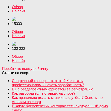
Обзор
На сайт
15000
Обзор
На сайт
100 000
Обзор
На сайт
Перейти ко всему рейтингу
Ставки на спорт
Спортивный каппер — кто это? Как стать
профессионалом и начать зарабатывать?
БК с бездепозитным фрибетом за регистрацию
Как разобраться в ставках на спорт?
Как правильно делать ставки на футбол? Советы по
ставкам на спорт
В каких букмекерских конторах есть виртуальный демо
счет?