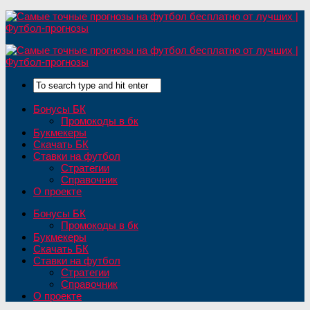
Бонусы БК
Промокоды в бк
Букмекеры
Скачать БК
Ставки на футбол
Стратегии
Справочник
О проекте
Бонусы БК
Промокоды в бк
Букмекеры
Скачать БК
Ставки на футбол
Стратегии
Справочник
О проекте