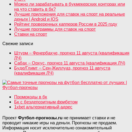
Можно ли зарабатывать в букмекерских конторах или
на что ставить в бк?
Лучшие приложения для ставок на спорт на реальные
деньги | Android и IOS
Рейтинг проверенных капперов России в 2025 году
Лучшие программы для ставок на спорт
Ставки на спорт
Свежие записи
Штурм – Фенербахче, прогноз 11 августа (квалификация
ЛЧ)
Сабах – Орхус, прогноз 11 августа (квалификация ЛЧ)
Буде/Глимт – Сен-Жиллуаз, прогноз 11 августа
(квалификация ЛЧ)
Промокоды в бк
Бк с бездепозитным фрибетом
1xbet альтернативный адрес
Проект
Футбол-прогнозы.ru
не принимает ставки и не
проводит никакие игры на деньги. Прогнозы не продаем.
Информация носит исключительно ознакомительный