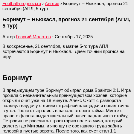
Football-prognozi.ru
›
Англия
›
Борнмут – Ньюкасл, прогноз 21
сентября (АПЛ, 5 тур)
Борнмут – Ньюкасл, прогноз 21 сентября (АПЛ,
5 тур)
Автор
Георгий Молотов
·
Сентябрь 17, 2025
В воскресенье, 21 сентября, в матче 5-го тура АПЛ
встречаются Борнмут и Ньюкасл. Даем точный прогноз на
игру.
Борнмут
В предыдущем туре Борнмут обыграл дома Брайтон 2:1. Игра
прошла с незначительным преимуществом хозяев, которые
открыли счет уже на 18 минуте. Алекс Скотт с разворота
пальнул наудачу с линии штрафной площадки и попал точно
в угол. Гости отыгрались в начале второго тайма. Минте с
правого фланга выдал идеальный навес на дальнюю стойку,
Петрович не рассчитал траекторию полета мяча, который
долетел до Митомы, и японцу не составило труда забить
головой в пустые ворота. После того, как счет стал 1:1