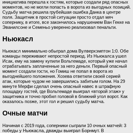
инициатива перешла к гостям, которые создали ряд опасных
моментов, но не могли попасть в ворота из выгодных позиций.
Судьбу матча решила грубейшая ошибка Данка в центре
поля. Защитник в простой ситуации просто отдал мяч
сопернику, в итоге, все закончилось нарушением Ван Гекке на
Эванилсоне и Семеньо уверенно реализовал пенальти.
Ньюкасл
Ньюкасл минимально обыграл дома Вулверхэмптон 1:0. Обе
команды переживают непростой период. Из Ньюкалса ушел
Исак, ему на замену купили Вольтемаде, который уже начал
отрабатывать заплаченные за него деньги. Первый опасный
момент создали гости, но Гомиш не попал в ворота из
выгоднейшего положения. Хозева ответили своей серией
атак, которые чудом не завершились забитым голом. На 29
минуте Мерфи сделал очень опасный навес в штрафную
площадку гостей, где Вольтемаде выиграл «второй этаж» у
защитника и точно пробил головой в ближний угол ворот. Как
оказалось позже, этот гол и решил судьбу матча.
Очные матчи
Начиная с 2019 года, соперники сыграли 10 очных матчей: 3
победы у Ньюкасла, дважды выиграл Борнмут. В