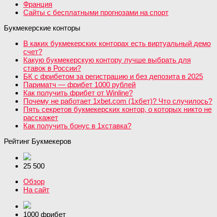
Франция
Сайты с бесплатными прогнозами на спорт
Букмекерские конторы
В каких букмекерских конторах есть виртуальный демо
счет?
Какую букмекерскую контору лучше выбрать для
ставок в России?
БК с фрибетом за регистрацию и без депозита в 2025
Париматч — фрибет 1000 рублей
Как получить фрибет от Winline?
Почему не работает 1xbet.com (1хбет)? Что случилось?
Пять секретов букмекерских контор, о которых никто не
расскажет
Как получить бонус в 1хставка?
Рейтинг Букмекеров
25 500
Обзор
На сайт
1000 фрибет