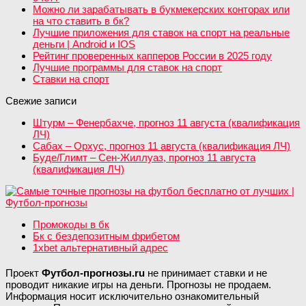
Можно ли зарабатывать в букмекерских конторах или
на что ставить в бк?
Лучшие приложения для ставок на спорт на реальные
деньги | Android и IOS
Рейтинг проверенных капперов России в 2025 году
Лучшие программы для ставок на спорт
Ставки на спорт
Свежие записи
Штурм – Фенербахче, прогноз 11 августа (квалификация
ЛЧ)
Сабах – Орхус, прогноз 11 августа (квалификация ЛЧ)
Буде/Глимт – Сен-Жиллуаз, прогноз 11 августа
(квалификация ЛЧ)
Промокоды в бк
Бк с бездепозитным фрибетом
1xbet альтернативный адрес
Проект
Футбол-прогнозы.ru
не принимает ставки и не
проводит никакие игры на деньги. Прогнозы не продаем.
Информация носит исключительно ознакомительный