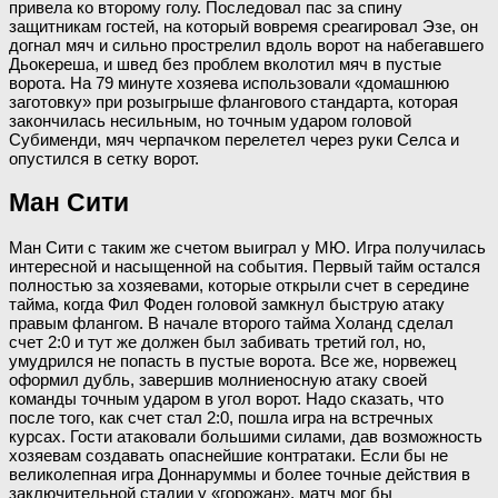
привела ко второму голу. Последовал пас за спину
защитникам гостей, на который вовремя среагировал Эзе, он
догнал мяч и сильно прострелил вдоль ворот на набегавшего
Дьокереша, и швед без проблем вколотил мяч в пустые
ворота. На 79 минуте хозяева использовали «домашнюю
заготовку» при розыгрыше флангового стандарта, которая
закончилась несильным, но точным ударом головой
Субименди, мяч черпачком перелетел через руки Селса и
опустился в сетку ворот.
Ман Сити
Ман Сити с таким же счетом выиграл у МЮ. Игра получилась
интересной и насыщенной на события. Первый тайм остался
полностью за хозяевами, которые открыли счет в середине
тайма, когда Фил Фоден головой замкнул быструю атаку
правым флангом. В начале второго тайма Холанд сделал
счет 2:0 и тут же должен был забивать третий гол, но,
умудрился не попасть в пустые ворота. Все же, норвежец
оформил дубль, завершив молниеносную атаку своей
команды точным ударом в угол ворот. Надо сказать, что
после того, как счет стал 2:0, пошла игра на встречных
курсах. Гости атаковали большими силами, дав возможность
хозяевам создавать опаснейшие контратаки. Если бы не
великолепная игра Доннаруммы и более точные действия в
заключительной стадии у «горожан», матч мог бы