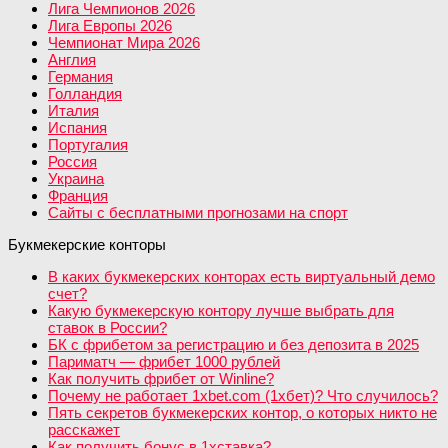
Лига Чемпионов 2026
Лига Европы 2026
Чемпионат Мира 2026
Англия
Германия
Голландия
Италия
Испания
Португалия
Россия
Украина
Франция
Сайты с бесплатными прогнозами на спорт
Букмекерские конторы
В каких букмекерских конторах есть виртуальный демо
счет?
Какую букмекерскую контору лучше выбрать для
ставок в России?
БК с фрибетом за регистрацию и без депозита в 2025
Париматч — фрибет 1000 рублей
Как получить фрибет от Winline?
Почему не работает 1xbet.com (1хбет)? Что случилось?
Пять секретов букмекерских контор, о которых никто не
расскажет
Как получить бонус в 1хставка?