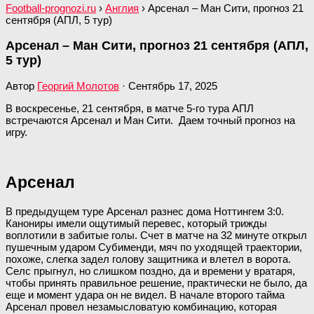
Football-prognozi.ru
›
Англия
›
Арсенал – Ман Сити, прогноз 21
сентября (АПЛ, 5 тур)
Арсенал – Ман Сити, прогноз 21 сентября (АПЛ,
5 тур)
Автор
Георгий Молотов
·
Сентябрь 17, 2025
В воскресенье, 21 сентября, в матче 5-го тура АПЛ
встречаются Арсенал и Ман Сити. Даем точный прогноз на
игру.
Арсенал
В предыдущем туре Арсенал разнес дома Ноттингем 3:0.
Канониры имели ощутимый перевес, который трижды
воплотили в забитые голы. Счет в матче на 32 минуте открыл
пушечным ударом Субименди, мяч по уходящей траектории,
похоже, слегка задел голову защитника и влетел в ворота.
Селс прыгнул, но слишком поздно, да и времени у вратаря,
чтобы принять правильное решение, практически не было, да
еще и момент удара он не видел. В начале второго тайма
Арсенал провел незамысловатую комбинацию, которая