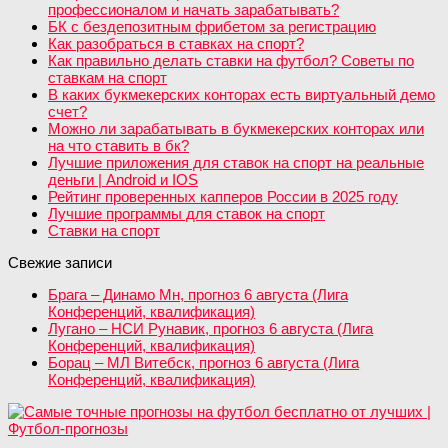
профессионалом и начать зарабатывать?
БК с бездепозитным фрибетом за регистрацию
Как разобраться в ставках на спорт?
Как правильно делать ставки на футбол? Советы по
ставкам на спорт
В каких букмекерских конторах есть виртуальный демо
счет?
Можно ли зарабатывать в букмекерских конторах или
на что ставить в бк?
Лучшие приложения для ставок на спорт на реальные
деньги | Android и IOS
Рейтинг проверенных капперов России в 2025 году
Лучшие программы для ставок на спорт
Ставки на спорт
Свежие записи
Брага – Динамо Мн, прогноз 6 августа (Лига
Конференций, квалификация)
Лугано – НСИ Рунавик, прогноз 6 августа (Лига
Конференций, квалификация)
Борац – МЛ Витебск, прогноз 6 августа (Лига
Конференций, квалификация)