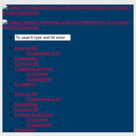
Бонусы БК
Промокоды в бк
Букмекеры
Скачать БК
Ставки на футбол
Стратегии
Справочник
О проекте
Бонусы БК
Промокоды в бк
Букмекеры
Скачать БК
Ставки на футбол
Стратегии
Справочник
О проекте