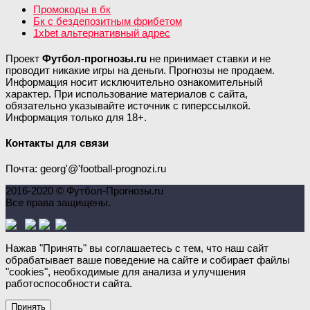
Промокоды в бк
Бк с бездепозитным фрибетом
1xbet альтернативный адрес
Проект
Футбол-прогнозы.ru
не принимает ставки и не
проводит никакие игры на деньги. Прогнозы не продаем.
Информация носит исключительно ознакомительный
характер. При использование материалов с сайта,
обязательно указывайте источник с гиперссылкой.
Информация только для 18+.
Контакты для связи
Почта: georg'@'football-prognozi.ru
2016-2020 © Футбол-Прогнозы.ru
Все права защищены.
Нажав "Принять" вы соглашаетесь с тем, что наш сайт
обрабатывает ваше поведение на сайте и собирает файлы
"cookies", необходимые для анализа и улучшения
работоспособности сайта.
Принять