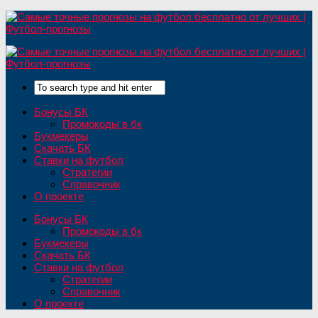
Бонусы БК
Промокоды в бк
Букмекеры
Скачать БК
Ставки на футбол
Стратегии
Справочник
О проекте
Бонусы БК
Промокоды в бк
Букмекеры
Скачать БК
Ставки на футбол
Стратегии
Справочник
О проекте