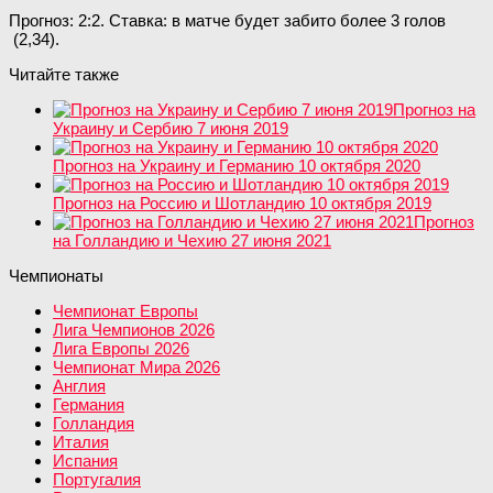
Прогноз: 2:2. Ставка: в матче будет забито более 3 голов
(2,34).
Читайте также
Прогноз на
Украину и Сербию 7 июня 2019
Прогноз на Украину и Германию 10 октября 2020
Прогноз на Россию и Шотландию 10 октября 2019
Прогноз
на Голландию и Чехию 27 июня 2021
Чемпионаты
Чемпионат Европы
Лига Чемпионов 2026
Лига Европы 2026
Чемпионат Мира 2026
Англия
Германия
Голландия
Италия
Испания
Португалия