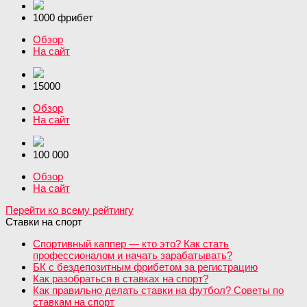
1000 фрибет
Обзор
На сайт
15000
Обзор
На сайт
100 000
Обзор
На сайт
Перейти ко всему рейтингу
Ставки на спорт
Спортивный каппер — кто это? Как стать
профессионалом и начать зарабатывать?
БК с бездепозитным фрибетом за регистрацию
Как разобраться в ставках на спорт?
Как правильно делать ставки на футбол? Советы по
ставкам на спорт