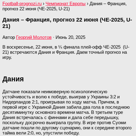
Football-prognozi.ru
›
Чемпионат Европы
›
Дания – Франция,
прогноз 22 июня (ЧЕ-2025, U-21)
Дания – Франция, прогноз 22 июня (ЧЕ-2025, U-
21)
Автор
Георгий Молотов
·
Июнь 20, 2025
В воскресенье, 22 июня, в ¼ финала плей-офф ЧЕ-2025 (U-
21) встречаются Дания и Франция. Даем точный прогноз на
игру.
Дания
Датчане показали неимоверную психологическую
устойчивость и волю к победе, выиграв у Украины 3:2 и
Нидерландов 2:1, проигрывая по ходу матча. Причем, в
первой игре с Украиной Дания забила два гола в последнюю
десятиминутку основного времени матча. В третьем туре
Дания встречалась с финнами и дала себе передышку,
поскольку досрочно выиграла группу. В игре против Суоми
датчане пошли по другому сценарию, они к середине второго
тайма вели 2:0, но, упустили победу.