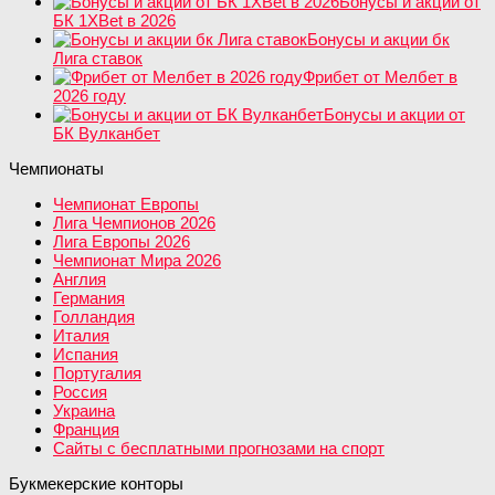
Бонусы и акции от
БК 1XBet в 2026
Бонусы и акции бк
Лига ставок
Фрибет от Мелбет в
2026 году
Бонусы и акции от
БК Вулканбет
Чемпионаты
Чемпионат Европы
Лига Чемпионов 2026
Лига Европы 2026
Чемпионат Мира 2026
Англия
Германия
Голландия
Италия
Испания
Португалия
Россия
Украина
Франция
Сайты с бесплатными прогнозами на спорт
Букмекерские конторы