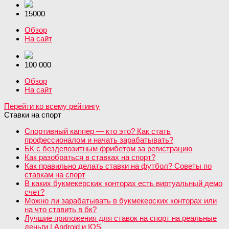
15000
Обзор
На сайт
100 000
Обзор
На сайт
Перейти ко всему рейтингу
Ставки на спорт
Спортивный каппер — кто это? Как стать
профессионалом и начать зарабатывать?
БК с бездепозитным фрибетом за регистрацию
Как разобраться в ставках на спорт?
Как правильно делать ставки на футбол? Советы по
ставкам на спорт
В каких букмекерских конторах есть виртуальный демо
счет?
Можно ли зарабатывать в букмекерских конторах или
на что ставить в бк?
Лучшие приложения для ставок на спорт на реальные
деньги | Android и IOS