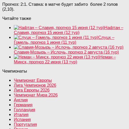
Прогноз: 2:1. Ставка: в матче будет забито более 2 голов
(2,10).
Читайте также
Нафтан –
Славия, прогноз 15 июня (12 тур)
Слуцк –
Гомель, прогноз 1 июня (11 тур)
Славия-Мозырь – Ислочь, прогноз 2 августа (16 тур)
Неман –
Минск, прогноз 22 июня (13 тур)
Чемпионаты
Чемпионат Европы
Лига Чемпионов 2026
Лига Европы 2026
Чемпионат Мира 2026
Англия
Германия
Голландия
Италия
Испания
Португалия