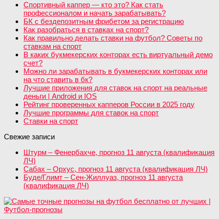
Спортивный каппер — кто это? Как стать
профессионалом и начать зарабатывать?
БК с бездепозитным фрибетом за регистрацию
Как разобраться в ставках на спорт?
Как правильно делать ставки на футбол? Советы по
ставкам на спорт
В каких букмекерских конторах есть виртуальный демо
счет?
Можно ли зарабатывать в букмекерских конторах или
на что ставить в бк?
Лучшие приложения для ставок на спорт на реальные
деньги | Android и IOS
Рейтинг проверенных капперов России в 2025 году
Лучшие программы для ставок на спорт
Ставки на спорт
Свежие записи
Штурм – Фенербахче, прогноз 11 августа (квалификация
ЛЧ)
Сабах – Орхус, прогноз 11 августа (квалификация ЛЧ)
Буде/Глимт – Сен-Жиллуаз, прогноз 11 августа
(квалификация ЛЧ)