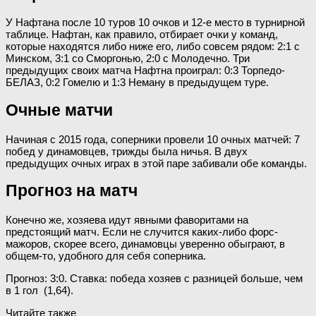
У Нафтана после 10 туров 10 очков и 12-е место в турнирной
таблице. Нафтан, как правило, отбирает очки у команд,
которые находятся либо ниже его, либо совсем рядом: 2:1 с
Минском, 3:1 со Сморгонью, 2:0 с Молодечно. Три
предыдущих своих матча Нафтна проиграл: 0:3 Торпедо-
БЕЛАЗ, 0:2 Гомелю и 1:3 Неману в предыдущем туре.
Очные матчи
Начиная с 2015 года, соперники провели 10 очных матчей: 7
побед у динамовцев, трижды была ничья. В двух
предыдущих очных играх в этой паре забивали обе команды.
Прогноз на матч
Конечно же, хозяева идут явными фаворитами на
предстоящий матч. Если не случится каких-либо форс-
мажоров, скорее всего, динамовцы уверенно обыграют, в
общем-то, удобного для себя соперника.
Прогноз: 3:0. Ставка: победа хозяев с разницей больше, чем
в 1 гол (1,64).
Читайте также