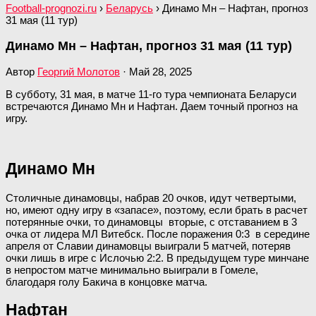
Football-prognozi.ru
›
Беларусь
›
Динамо Мн – Нафтан, прогноз
31 мая (11 тур)
Динамо Мн – Нафтан, прогноз 31 мая (11 тур)
Автор
Георгий Молотов
·
Май 28, 2025
В субботу, 31 мая, в матче 11-го тура чемпионата Беларуси
встречаются Динамо Мн и Нафтан. Даем точный прогноз на
игру.
Динамо Мн
Столичные динамовцы, набрав 20 очков, идут четвертыми,
но, имеют одну игру в «запасе», поэтому, если брать в расчет
потерянные очки, то динамовцы вторые, с отставанием в 3
очка от лидера МЛ Витебск. После поражения 0:3 в середине
апреля от Славии динамовцы выиграли 5 матчей, потеряв
очки лишь в игре с Ислочью 2:2. В предыдущем туре минчане
в непростом матче минимально выиграли в Гомеле,
благодаря голу Бакича в концовке матча.
Нафтан