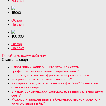
На сайт
15000
Обзор
На сайт
100 000
Обзор
На сайт
Перейти ко всему рейтингу
Ставки на спорт
Спортивный каппер — кто это? Как стать
профессионалом и начать зарабатывать?
БК с бездепозитным фрибетом за регистрацию
Как разобраться в ставках на спорт?
Как правильно делать ставки на футбол? Советы по
ставкам на спорт
В каких букмекерских конторах есть виртуальный демо
счет?
Можно ли зарабатывать в букмекерских конторах или
на что ставить в бк?