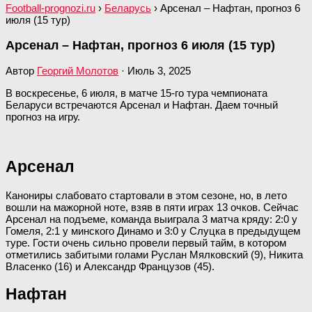
Football-prognozi.ru
›
Беларусь
›
Арсенал – Нафтан, прогноз 6
июля (15 тур)
Арсенал – Нафтан, прогноз 6 июля (15 тур)
Автор
Георгий Молотов
·
Июль 3, 2025
В воскресенье, 6 июля, в матче 15-го тура чемпионата
Беларуси встречаются Арсенал и Нафтан. Даем точный
прогноз на игру.
Арсенал
Канониры слабовато стартовали в этом сезоне, но, в лето
вошли на мажорной ноте, взяв в пяти играх 13 очков. Сейчас
Арсенал на подъеме, команда выиграла 3 матча кряду: 2:0 у
Гомеля, 2:1 у минского Динамо и 3:0 у Слуцка в предыдущем
туре. Гости очень сильно провели первый тайм, в котором
отметились забитыми голами Руслан Мялковский (9), Никита
Власенко (16) и Александр Французов (45).
Нафтан