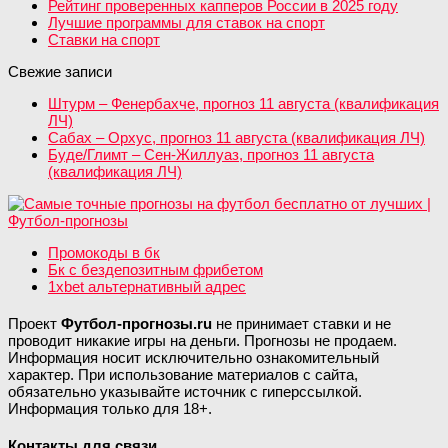
Рейтинг проверенных капперов России в 2025 году
Лучшие программы для ставок на спорт
Ставки на спорт
Свежие записи
Штурм – Фенербахче, прогноз 11 августа (квалификация
ЛЧ)
Сабах – Орхус, прогноз 11 августа (квалификация ЛЧ)
Буде/Глимт – Сен-Жиллуаз, прогноз 11 августа
(квалификация ЛЧ)
Промокоды в бк
Бк с бездепозитным фрибетом
1xbet альтернативный адрес
Проект
Футбол-прогнозы.ru
не принимает ставки и не
проводит никакие игры на деньги. Прогнозы не продаем.
Информация носит исключительно ознакомительный
характер. При использование материалов с сайта,
обязательно указывайте источник с гиперссылкой.
Информация только для 18+.
Контакты для связи